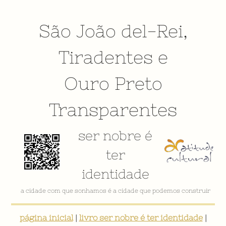
São João del-Rei
,
Tiradentes
e
Ouro Preto
Transparentes
ser nobre é
ter
identidade
a cidade com que sonhamos é a cidade que podemos construir
página inicial
|
livro ser nobre é ter identidade
|