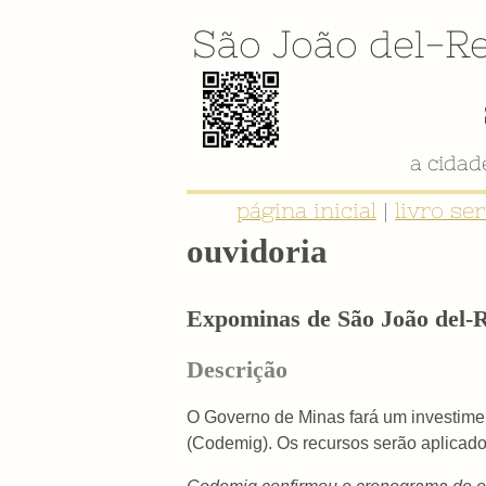
São João del-Re
a cida
página inicial
|
livro se
ouvidoria
Expominas de São João del-
Descrição
O Governo de Minas fará um investim
(Codemig). Os recursos serão aplicado