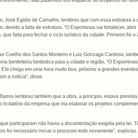
envolvimento. Não podemos nos esquecer do empenho do Gove
o, José Egídio de Carvalho, lembrou que com essa estrutura a 
devido a falta de estrutura. “O Expominas vai fortalecer, abri
que falta para fechar o ciclo turístico da cidade. Primeiro foi 
rtur Coelho dos Santos Monteiro e Luiz Gonzaga Cardoso, tamb
 uma benfeitoria fantástica para a cidade e região. “O Expomin
m. Ele chega em uma hora muito boa, próximo a grandes evento
 a notícia”, disse.
Barros lembrou também que a obra, a principio, estava prevista
licitatório da empresa que iria elaborar os projetos compleme
que participaram não havia a documentação exigida pela lei. 
is foi necessário iniciar o processo todo novamente”, explicou.