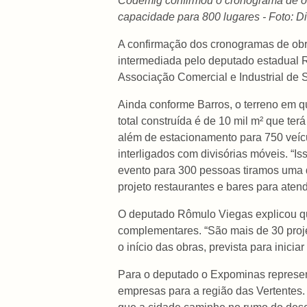
Codemig confirmou o cronograma de o
capacidade para 800 lugares - Foto: D
A confirmação dos cronogramas de obr
intermediada pelo deputado estadual 
Associação Comercial e Industrial de 
Ainda conforme Barros, o terreno em q
total construída é de 10 mil m² que ter
além de estacionamento para 750 veícu
interligados com divisórias móveis. “
evento para 300 pessoas tiramos uma di
projeto restaurantes e bares para atend
O deputado Rômulo Viegas explicou qu
complementares. “São mais de 30 proje
o início das obras, prevista para inici
Para o deputado o Expominas represent
empresas para a região das Vertentes