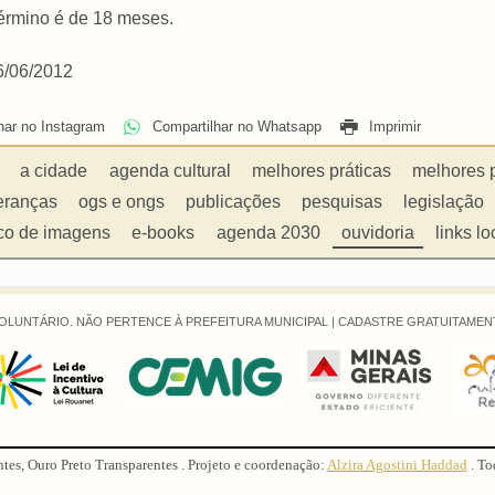
término é de 18 meses.
6/06/2012
har no Instagram
Compartilhar no Whatsapp
Imprimir
a cidade
agenda cultural
melhores práticas
melhores 
eranças
ogs e ongs
publicações
pesquisas
legislação
co de imagens
e-books
agenda 2030
ouvidoria
links lo
OLUNTÁRIO. NÃO PERTENCE À PREFEITURA MUNICIPAL |
CADASTRE GRATUITAMENT
ntes, Ouro Preto Transparentes . Projeto e coordenação:
Alzira Agostini Haddad
. To