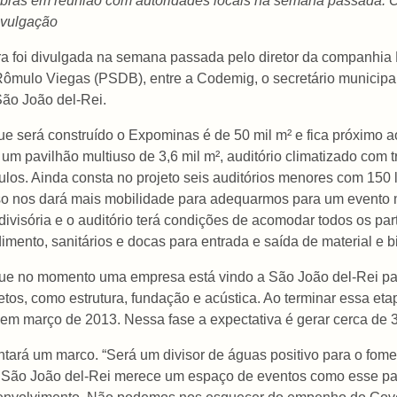
bras em reunião com autoridades locais na semana passada. 
ivulgação
a foi divulgada na semana passada pelo diretor da companhia 
Rômulo Viegas (PSDB), entre a Codemig, o secretário municipa
São João del-Rei.
ue será construído o Expominas é de 50 mil m² e fica próximo 
á um pavilhão multiuso de 3,6 mil m², auditório climatizado com 
los. Ainda consta no projeto seis auditórios menores com 150 
Isso nos dará mais mobilidade para adequarmos para um evento
visória e o auditório terá condições de acomodar todos os part
imento, sanitários e docas para entrada e saída de material e bil
e no momento uma empresa está vindo a São João del-Rei para
tos, como estrutura, fundação e acústica. Ao terminar essa et
ar em março de 2013. Nessa fase a expectativa é gerar cerca de 
ará um marco. “Será um divisor de águas positivo para o fome
. São João del-Rei merece um espaço de eventos como esse pa