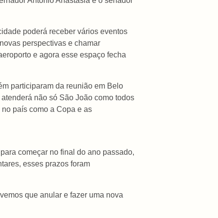
rnador Antonio Anastasia e o senador
cidade poderá receber vários eventos
r novas perspectivas e chamar
o aeroporto e agora esse espaço fecha
ém participaram da reunião em Belo
as atenderá não só São João como todos
s no país como a Copa e as
 para começar no final do ano passado,
ntares, esses prazos foram
Tivemos que anular e fazer uma nova