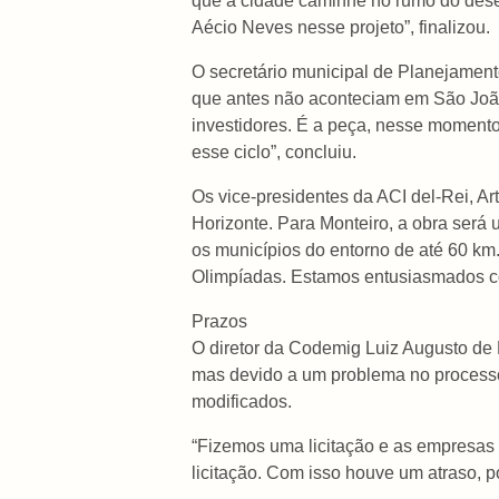
que a cidade caminhe no rumo do des
Aécio Neves nesse projeto”, finalizou.
O secretário municipal de Planejament
que antes não aconteciam em São João, 
investidores. É a peça, nesse momento, 
esse ciclo”, concluiu.
Os vice-presidentes da ACI del-Rei, A
Horizonte. Para Monteiro, a obra será
os municípios do entorno de até 60 k
Olimpíadas. Estamos entusiasmados com
Prazos
O diretor da Codemig Luiz Augusto de 
mas devido a um problema no processo 
modificados.
“Fizemos uma licitação e as empresas 
licitação. Com isso houve um atraso, po