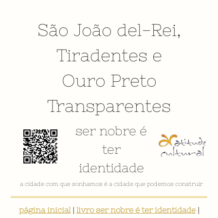
São João del-Rei
,
Tiradentes
e
Ouro Preto
Transparentes
ser nobre é
ter
identidade
a cidade com que sonhamos é a cidade que podemos construir
página inicial
|
livro ser nobre é ter identidade
|