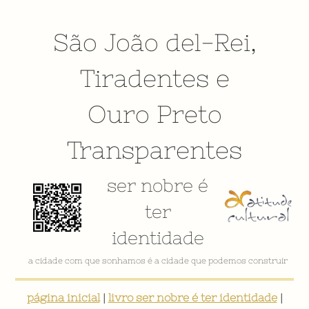
São João del-Rei
,
Tiradentes
e
Ouro Preto
Transparentes
ser nobre é
ter
identidade
a cidade com que sonhamos é a cidade que podemos construir
página inicial
|
livro ser nobre é ter identidade
|