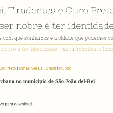
i
,
Tiradentes
e
Ouro Pret
ser nobre é ter identidad
de com que sonhamos é a cidade que podemos co
r nobre é ter identidade
|
carta/manifesto icms
uro Preto
|
Minas Gerais
|
Brasil
|
Mundo
urbano no município de São João del-Rei
ivo para download.