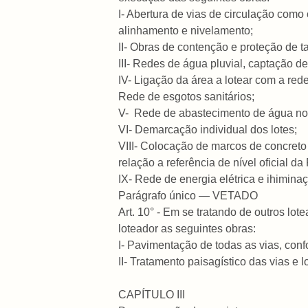
I- Abertura de vias de circulação como
alinhamento e nivelamento;
II- Obras de contenção e proteção de ta
III- Redes de água pluvial, captação d
IV- Ligação da área a lotear com a rede 
Rede de esgotos sanitários;
V- Rede de abastecimento de água nos 
VI- Demarcação individual dos lotes;
VIII- Colocação de marcos de concreto 
relação a referência de nível oficial da 
IX- Rede de energia elétrica e ihimina
Parágrafo único — VETADO
Art. 10° - Em se tratando de outros lo
loteador as seguintes obras:
I- Pavimentação de todas as vias, conf
II- Tratamento paisagístico das vias e 
CAPÍTULO III