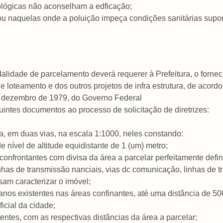
ológicas não aconselham a edficação;
u naquelas onde a poluição impeça condições sanitárias suport
alidade de parcelamento deverá requerer à Prefeitura, o fornec
 loteamento e dos outros projetos de infra estrutura, de acordo
de dezembro de 1979, do Governo Federal
guintes documentos ao processo de solicitação de diretrizes:
ea, em duas vias, na escala 1:1000, neles constando:
e nível de altitude equidistante de 1 (um) metro;
 confrontantes com divisa da área a parcelar perfeitamente defin
inhas de transmissão nanciais, vias dc comunicação, linhas de t
am caracterizar o imóvel;
nos existentes nas áreas confinantes, até uma distância de 50
ficial da cidade;
tentes, com as respectivas distâncias da área a parcelar;