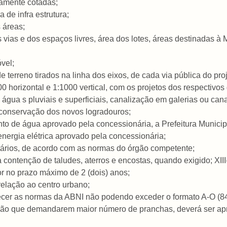
damente cotadas;
 de infra estrutura;
 áreas;
 vias e dos espaços livres, área dos lotes, áreas destinadas à 
,
óvel;
 de terreno tirados na linha dos eixos, de cada via pública do 
0 horizontal e 1:1000 vertical, com os projetos dos respectivos 
 água s pluviais e superficiais, canalização em galerias ou can
 conservação dos novos logradouros;
nto de água aprovado pela concessionária, a Prefeitura Municip
 energia elétrica aprovado pela concessionária;
itários, de acordo com as normas do órgão competente;
a contenção de taludes, aterros e encostas, quando exigido; XI
r no prazo máximo de 2 (dois) anos;
relação ao centro urbano;
ecer as normas da ABNI não podendo exceder o formato A-O (
nsão que demandarem maior número de pranchas, deverá ser a