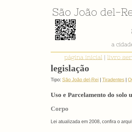
São João del-Re
a cida
página inicial
|
livro se
legislação
Tipo:
São João del-Rei
|
Tiradentes
|
O
Uso e Parcelamento do solo 
Corpo
Lei atualizada em 2008, confira o arqu