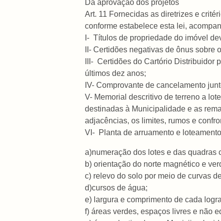
Da aprovação dos projetos
Art. 11 Fornecidas as diretrizes e crité
conforme estabelece esta lei, acompa
I- Títulos de propriedade do imóvel de
II- Certidões negativas de ônus sobre o
III- Certidões do Cartório Distribuidor
últimos dez anos;
IV- Comprovante de cancelamento junto
V- Memorial descritivo de terreno a lo
destinadas à Municipalidade e as rem
adjacências, os limites, rumos e confro
VI- Planta de arruamento e loteamento
a)numeração dos lotes e das quadras 
b) orientação do norte magnético e ver
c) relevo do solo por meio de curvas de
d)cursos de água;
e) largura e comprimento de cada logr
f) áreas verdes, espaços livres e não e