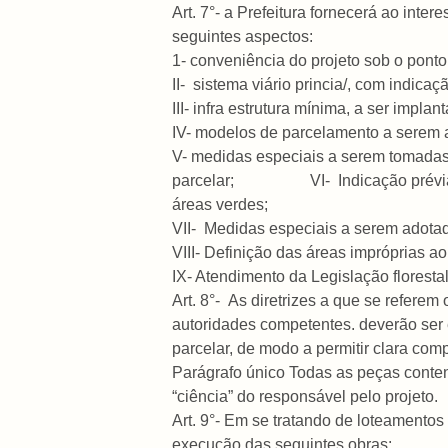
Art. 7°- a Prefeitura fornecerá ao inte
seguintes aspectos:
1- conveniência do projeto sob o ponto 
II- sistema viário princia/, com indicaç
III- infra estrutura mínima, a ser impla
IV- modelos de parcelamento a serem 
V- medidas especiais a serem tomadas 
parcelar; VI- Indicação prévia das
áreas verdes;
VII- Medidas especiais a serem adotad
VIII- Definição das áreas impróprias ao
IX- Atendimento da Legislação florestal, 
Art. 8°- As diretrizes a que se referem 
autoridades competentes. deverão ser 
parcelar, de modo a permitir clara com
Parágrafo
único Todas as peças contend
“ciência” do responsável pelo projeto.
Art. 9°- Em se tratando de loteamentos
execução das seguintes obras: