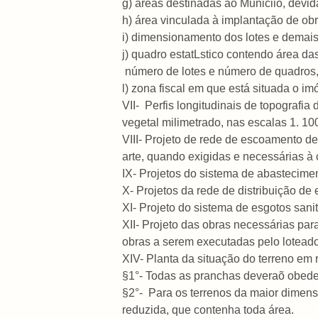
g) áreas destinadas ao Municiio, devi
h) área vinculada à implantação de obra
i) dimensionamento dos lotes e demais
j) quadro estatLstico contendo área das
número de lotes e número de quadros
l) zona fiscal em que está situada o im
VII- Perfis longitudinais de topografia
vegetal milimetrado, nas escalas 1. 100
VIII- Projeto de rede de escoamento de
arte, quando exigidas e necessárias à
IX- Projetos do sistema de abastecime
X- Projetos da rede de distribuição de
XI- Projeto do sistema de esgotos san
XII- Projeto das obras necessárias par
obras a serem executadas pelo loteado
XIV- Planta da situação do terreno em 
§1°- Todas as pranchas deveraõ obed
§2°- Para os terrenos da maior dime
reduzida, que contenha toda área.