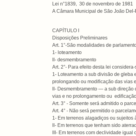
Lei n°1839, 30 de novembro de 1981
A Câmara Municipal de São João Del-Rei
CAPÍTULO I
Disposições Preliminares
Art. 1°-São modalidades de parlamento
1- loteamento
II- desmembramento
Art. 2°- Para efeito desta lei considera-
1- Loteamento a sub divisão de gleba 
prolongando ou modificação das vias e
II- Desmembramento — a sub direção de
vias e no prolongamento ou edificação 
Art. 3° - Somente será admitido o par
Art.
4° - Não será permitido o parcelam
1- Em terrenos alagadiços ou sujeitos
II- Em terrenos que tenham sido aterr
III- Em terrenos com declividade igual 