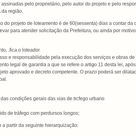
assinadas pelo proprietário, pelo autor do projeto e pelo resp
 da região.
o do projeto de loteamento é de 60(sessenta) dias a contar da 
var para atender solicitação da Prefeitura, ou ainda por motivo
o, .fica o loteador
so e responsabilidade pela execução dos serviços e obras de i
to legal de garantia a que se refere o artigo 11 desta lei, apó
ojeto aprovado e decreto competente. O prazo poderá ser dilat
pal.
das condições gerais das vias de trcfego urbano
ido de tráfego com perdursos longos;
o a partir da seguinte hierarquização: