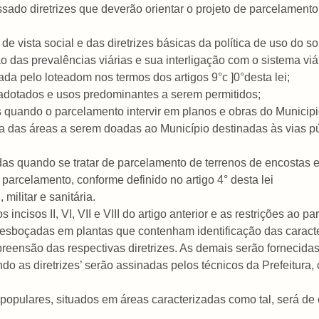
ressado diretrizes que deverão orientar o projeto de parcelament
de vista social e das diretrizes básicas da política de uso do so
ão das prevalências viárias e sua interligação com o sistema viári
ntada pelo loteadom nos termos dos artigos 9°c ]0°desta lei;
adotados e usos predominantes a serem permitidos;
quando o parcelamento intervir em planos e obras do Municipi
 áreas a serem doadas ao Município destinadas às vias púb
as quando se tratar de parcelamento de terrenos de encostas 
 parcelamento, conforme definido no artigo 4° desta lei
militar e sanitária.
os incisos II, VI, VII e VIII do artigo anterior e as restrições ao
esboçadas em plantas que contenham identificação das caracterí
preensão das respectivas diretrizes. As demais serão fornecida
o as diretrizes’ serão assinadas pelos técnicos da Prefeitura, 
 populares, situados em áreas caracterizadas como tal, será de 