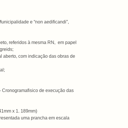
Municipalidade e “non aedificandi”,
projeto, referidos à mesma RN, em papel
greids;
al aberto, com indicação das obras de
al;
II- Cronogramafisico de execução das
841mm x 1. 189mm)
presentada uma prancha em escala