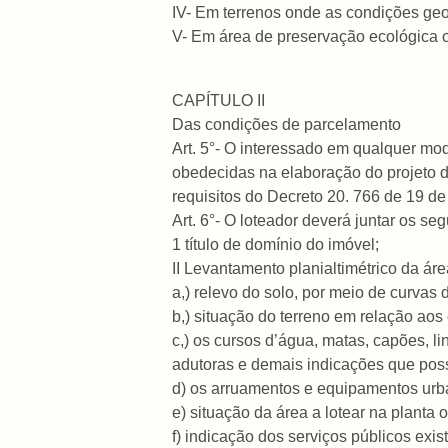
IV- Em terrenos onde as condições ge
V- Em área de preservação ecológica o
CAPÍTULO II
Das condições de parcelamento
Art. 5°- O interessado em qualquer mod
obedecidas na elaboração do projeto de
requisitos do Decreto 20. 766 de 19 
Art. 6°- O loteador deverá juntar os se
1 título de domínio do imóvel;
II Levantamento planialtimétrico da ár
a,) relevo do solo, por meio de curvas d
b,) situação do terreno em relação aos
c,) os cursos d’água, matas, capões, l
adutoras e demais indicações que poss
d) os arruamentos e equipamentos urba
e) situação da área a lotear na planta o
f) indicação dos serviços públicos exis