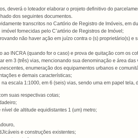
rios, deverá o loteador elaborar o projeto definitivo do parcela
nhado dos seguintes documentos.
vidamente transcritos no Cartório de Registro de Imóveis, em du
 imóvel fornecidas pelo C’artório de Registros de Imóvel;
 provando não haver ação em juízo contra o (s) proprietário(s) e 
 ao INCRA (quando for o caso) e prova de quitação com os cof
tear em 3 (três) vias, mencionando sua denominação e área das v
anescentes, enumeração dos equipamentos urbanos e comunitár
ntações e demais características;
 na escala 1:1000, em 6 (seis) vias, sendo uma em papel tela,
com suas respectivas cotas;
dadeiro;
 nível de altitude equidistantes 1 (um) metro;
adouro,
dJïcáveis e construções existentes;