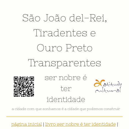
São João del-Rei
,
Tiradentes
e
Ouro Preto
Transparentes
ser nobre é
ter
identidade
a cidade com que sonhamos é a cidade que podemos construir
página inicial
|
livro ser nobre é ter identidade
|