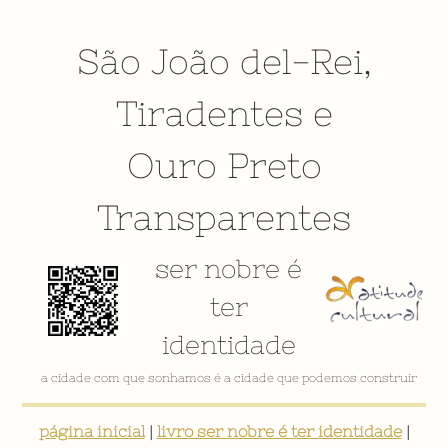
São João del-Rei
,
Tiradentes
e
Ouro Preto
Transparentes
ser nobre é
ter
identidade
a cidade com que sonhamos é a cidade que podemos construir
página inicial
|
livro ser nobre é ter identidade
|