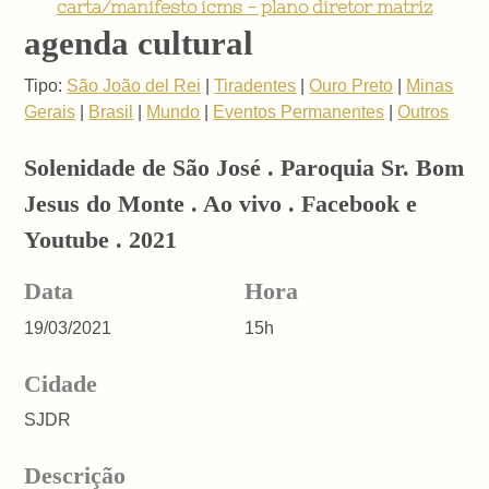
carta/manifesto icms - plano diretor matriz
agenda cultural
Tipo:
São João del Rei
|
Tiradentes
|
Ouro Preto
|
Minas
Gerais
|
Brasil
|
Mundo
|
Eventos Permanentes
|
Outros
Solenidade de São José . Paroquia Sr. Bom
Jesus do Monte . Ao vivo . Facebook e
Youtube . 2021
Data
Hora
19/03/2021
15h
Cidade
SJDR
Descrição