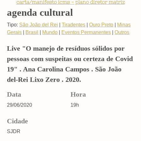
carta/manifesto icms - plano diretor matriz
agenda cultural
Tipo:
São João del Rei
|
Tiradentes
|
Ouro Preto
|
Minas
Gerais
|
Brasil
|
Mundo
|
Eventos Permanentes
|
Outros
Live "O manejo de resíduos sólidos por
pessoas com suspeitas ou certeza de Covid
19" . Ana Carolina Campos . São João
del-Rei Lixo Zero . 2020.
Data
Hora
29/06/2020
19h
Cidade
SJDR