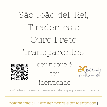
São João del-Rei
,
Tiradentes
e
Ouro Preto
Transparentes
ser nobre é
ter
identidade
a cidade com que sonhamos é a cidade que podemos construir
página inicial
|
livro ser nobre é ter identidade
|