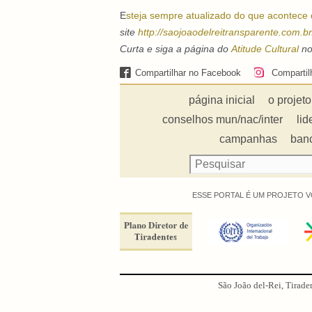
E
steja sempre atualizado do que acontece 
site
http://saojoaodelreitransparente.com.b
Curta e siga a página do
Atitude Cultural
no
Compartilhar no Facebook
Compartil
página inicial
o projeto
conselhos mun/nac/inter
lid
campanhas
ban
ESSE PORTAL É UM PROJETO V
São João del-Rei, Tirade