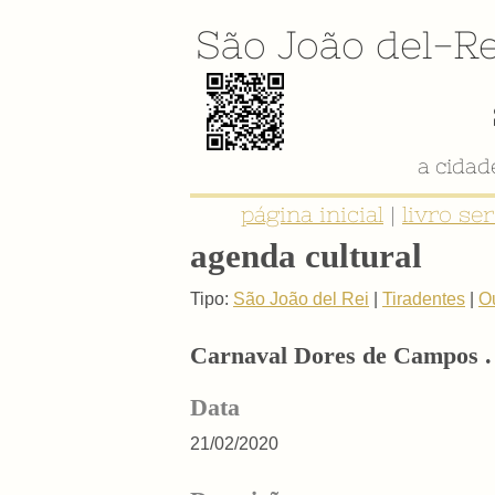
São João del-Re
a cida
página inicial
|
livro se
agenda cultural
Tipo:
São João del Rei
|
Tiradentes
|
O
Carnaval Dores de Campos . 
Data
21/02/2020