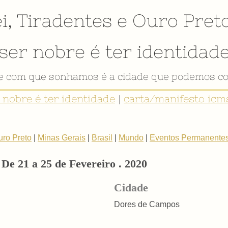
i
,
Tiradentes
e
Ouro Pret
ser nobre é ter identidad
de com que sonhamos é a cidade que podemos co
r nobre é ter identidade
|
carta/manifesto icms
uro Preto
|
Minas Gerais
|
Brasil
|
Mundo
|
Eventos Permanente
De 21 a 25 de Fevereiro . 2020
Cidade
Dores de Campos