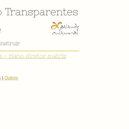
o
Transparentes
e
nstruir
 - plano diretor matriz
s
|
Outros