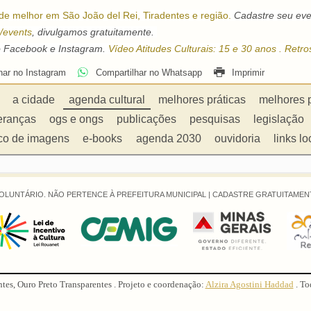
de melhor em São João del Rei, Tiradentes e região.
Cadastre seu eve
r/events
, divulgamos gratuitamente.
 Facebook e Instagram.
Vídeo Atitudes Culturais: 15 e 30 anos . Retros
har no Instagram
Compartilhar no Whatsapp
Imprimir
a cidade
agenda cultural
melhores práticas
melhores 
eranças
ogs e ongs
publicações
pesquisas
legislação
co de imagens
e-books
agenda 2030
ouvidoria
links lo
OLUNTÁRIO. NÃO PERTENCE À PREFEITURA MUNICIPAL |
CADASTRE GRATUITAMENT
ntes, Ouro Preto Transparentes . Projeto e coordenação:
Alzira Agostini Haddad
. To