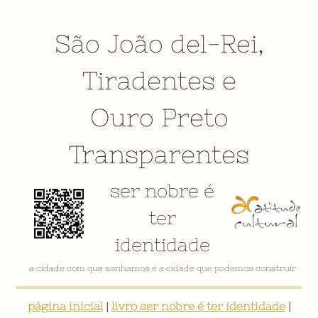
São João del-Rei
,
Tiradentes
e
Ouro Preto
Transparentes
ser nobre é
ter
identidade
a cidade com que sonhamos é a cidade que podemos construir
página inicial
|
livro ser nobre é ter identidade
|