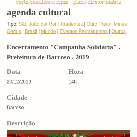
carta/manifesto icms - plano diretor matriz
agenda cultural
Tipo:
São João del Rei
|
Tiradentes
|
Ouro Preto
|
Minas
Gerais
|
Brasil
|
Mundo
|
Eventos Permanentes
|
Outros
Encerramento "Campanha Solidária" .
Prefeitura de Barroso . 2019
Data
Hora
20/12/2019
14h
Cidade
Barroso
Descrição