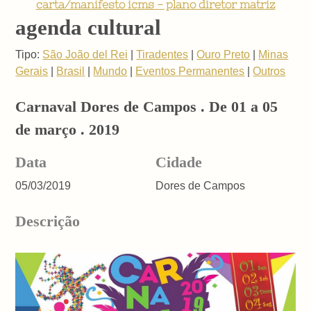
carta/manifesto icms - plano diretor matriz
agenda cultural
Tipo:
São João del Rei
|
Tiradentes
|
Ouro Preto
|
Minas
Gerais
|
Brasil
|
Mundo
|
Eventos Permanentes
|
Outros
Carnaval Dores de Campos . De 01 a 05
de março . 2019
Data
Cidade
05/03/2019
Dores de Campos
Descrição