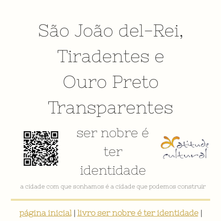
São João del-Rei
,
Tiradentes
e
Ouro Preto
Transparentes
ser nobre é
ter
identidade
a cidade com que sonhamos é a cidade que podemos construir
página inicial
|
livro ser nobre é ter identidade
|