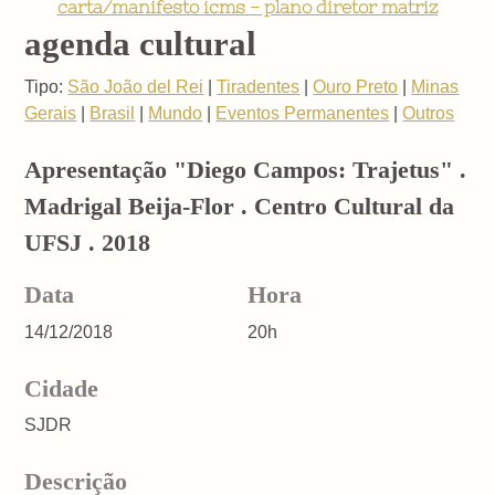
carta/manifesto icms - plano diretor matriz
agenda cultural
Tipo:
São João del Rei
|
Tiradentes
|
Ouro Preto
|
Minas
Gerais
|
Brasil
|
Mundo
|
Eventos Permanentes
|
Outros
Apresentação "Diego Campos: Trajetus" .
Madrigal Beija-Flor . Centro Cultural da
UFSJ . 2018
Data
Hora
14/12/2018
20h
Cidade
SJDR
Descrição