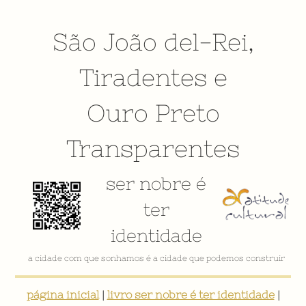
São João del-Rei
,
Tiradentes
e
Ouro Preto
Transparentes
ser nobre é
ter
identidade
a cidade com que sonhamos é a cidade que podemos construir
página inicial
|
livro ser nobre é ter identidade
|