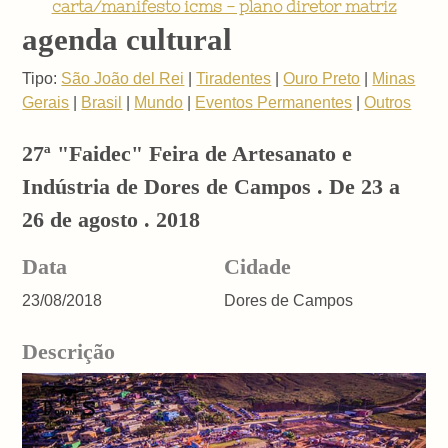
carta/manifesto icms - plano diretor matriz
agenda cultural
Tipo:
São João del Rei
|
Tiradentes
|
Ouro Preto
|
Minas
Gerais
|
Brasil
|
Mundo
|
Eventos Permanentes
|
Outros
27ª "Faidec" Feira de Artesanato e
Indústria de Dores de Campos . De 23 a
26 de agosto . 2018
Data
Cidade
23/08/2018
Dores de Campos
Descrição