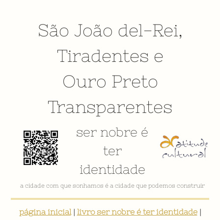
São João del-Rei
,
Tiradentes
e
Ouro Preto
Transparentes
ser nobre é
ter
identidade
a cidade com que sonhamos é a cidade que podemos construir
página inicial
|
livro ser nobre é ter identidade
|