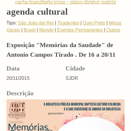
carta/manifesto icms - plano diretor matriz
agenda cultural
Tipo:
São João del Rei
|
Tiradentes
|
Ouro Preto
|
Minas
Gerais
|
Brasil
|
Mundo
|
Eventos Permanentes
|
Outros
Exposição "Memórias da Saudade" de
Antonio Campos Tirado . De 16 a 20/11
Data
Cidade
20/11/2015
SJDR
Descrição