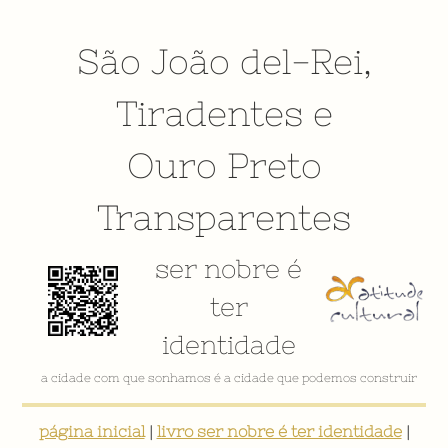
São João del-Rei
,
Tiradentes
e
Ouro Preto
Transparentes
ser nobre é
ter
identidade
a cidade com que sonhamos é a cidade que podemos construir
página inicial
|
livro ser nobre é ter identidade
|