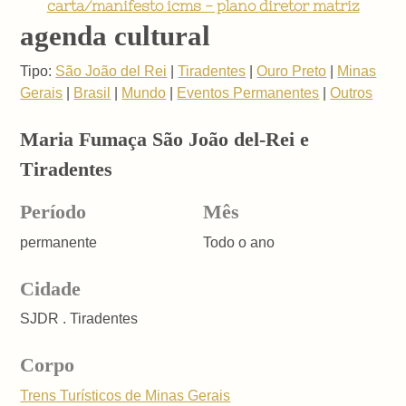
carta/manifesto icms - plano diretor matriz
agenda cultural
Tipo:
São João del Rei
|
Tiradentes
|
Ouro Preto
|
Minas
Gerais
|
Brasil
|
Mundo
|
Eventos Permanentes
|
Outros
Maria Fumaça São João del-Rei e
Tiradentes
Período
Mês
permanente
Todo o ano
Cidade
SJDR . Tiradentes
Corpo
Trens Turísticos de Minas Gerais