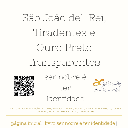
São João del-Rei
,
Tiradentes
e
Ouro Preto
Transparentes
ser nobre é
ter
identidade
CADASTRE AQUI A SUA AÇÃO CULTURAL, PESQUISA, PROJETO, PRODUTO, ENTIDADES, LIDERANÇAS, AGENDA
CULTURAL, ETC - CONTRIBUA, ATUALIZE, COMPARTILHE!
página inicial
|
livro ser nobre é ter identidade
|