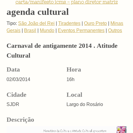
carta/manifesto icms - plano diretor matriz
agenda cultural
Tipo:
São João del Rei
|
Tiradentes
|
Ouro Preto
|
Minas
Gerais
|
Brasil
|
Mundo
|
Eventos Permanentes
|
Outros
Carnaval de antigamente 2014 . Atitude
Cultural
Data
Hora
02/03/2014
16h
Cidade
Local
SJDR
Largo do Rosário
Descrição