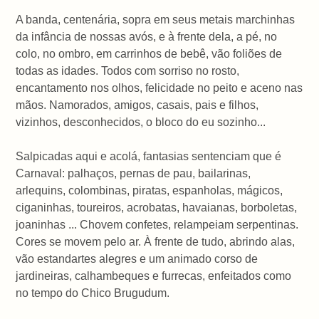
A banda, centenária, sopra em seus metais marchinhas
da infância de nossas avós, e à frente dela, a pé, no
colo, no ombro, em carrinhos de bebê, vão foliões de
todas as idades. Todos com sorriso no rosto,
encantamento nos olhos, felicidade no peito e aceno nas
mãos. Namorados, amigos, casais, pais e filhos,
vizinhos, desconhecidos, o bloco do eu sozinho...
Salpicadas aqui e acolá, fantasias sentenciam que é
Carnaval: palhaços, pernas de pau, bailarinas,
arlequins, colombinas, piratas, espanholas, mágicos,
ciganinhas, toureiros, acrobatas, havaianas, borboletas,
joaninhas ... Chovem confetes, relampeiam serpentinas.
Cores se movem pelo ar. À frente de tudo, abrindo alas,
vão estandartes alegres e um animado corso de
jardineiras, calhambeques e furrecas, enfeitados como
no tempo do Chico Brugudum.