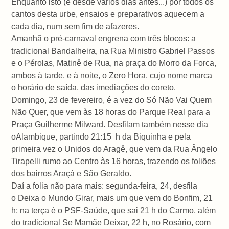
Enquanto isto (e desde vários dias antes...) por todos os
cantos desta urbe, ensaios e preparativos aquecem a
cada dia, num sem fim de afazeres.
Amanhã o pré-carnaval engrena com três blocos: a
tradicional Bandalheira, na Rua Ministro Gabriel Passos
e o Pérolas, Matinê de Rua, na praça do Morro da Forca,
ambos à tarde, e à noite, o Zero Hora, cujo nome marca
o horário de saída, das imediações do coreto.
Domingo, 23 de fevereiro, é a vez do Só Não Vai Quem
Não Quer, que vem às 18 horas do Parque Real para a
Praça Guilherme Milward. Desfilam também nesse dia
oAlambique, partindo 21:15 h da Biquinha e pela
primeira vez o Unidos do Aragê, que vem da Rua Ângelo
Tirapelli rumo ao Centro às 16 horas, trazendo os foliões
dos bairros Araçá e São Geraldo.
Daí a folia não para mais: segunda-feira, 24, desfila
o Deixa o Mundo Girar, mais um que vem do Bonfim, 21
h; na terça é o PSF-Saúde, que sai 21 h do Carmo, além
do tradicional Se Mamãe Deixar, 22 h, no Rosário, com