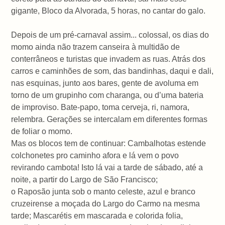
gigante, Bloco da Alvorada, 5 horas, no cantar do galo.
Depois de um pré-carnaval assim... colossal, os dias do
momo ainda não trazem canseira à multidão de
conterrâneos e turistas que invadem as ruas. Atrás dos
carros e caminhões de som, das bandinhas, daqui e dali,
nas esquinas, junto aos bares, gente de avoluma em
torno de um grupinho com charanga, ou d’uma bateria
de improviso. Bate-papo, toma cerveja, ri, namora,
relembra. Gerações se intercalam em diferentes formas
de foliar o momo.
Mas os blocos tem de continuar: Cambalhotas estende
colchonetes pro caminho afora e lá vem o povo
revirando cambota! Isto lá vai a tarde de sábado, até a
noite, a partir do Largo de São Francisco;
o Raposão junta sob o manto celeste, azul e branco
cruzeirense a moçada do Largo do Carmo na mesma
tarde; Mascarétis em mascarada e colorida folia,