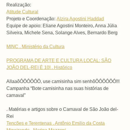
Realização:
Atitude Cultural
Projeto e Coordenação:
Alzira Agostini Haddad
Equipe de apoio: Eliane Agostini Monteiro, Anna Júlia
Silveira, Michele Sena, Solange Alves, Bernardo Berg
MINC . Ministério da Cultura
PROGRAMA DE ARTE E CULTURA LOCAL: SÃO
JOÃO DEL-REI É 10! . Histórico
AllaaôÔÔÔÔÔÔ, use camisinha sim senhôÔÔÔÔÔÔ!!!
Campanha “Bote camisinha nas suas histórias de
carnaval”
. Matérias e artigos sobre o Carnaval de São João del-
Rei
Tencões e Terentenas . Antônio Emilio da Costa