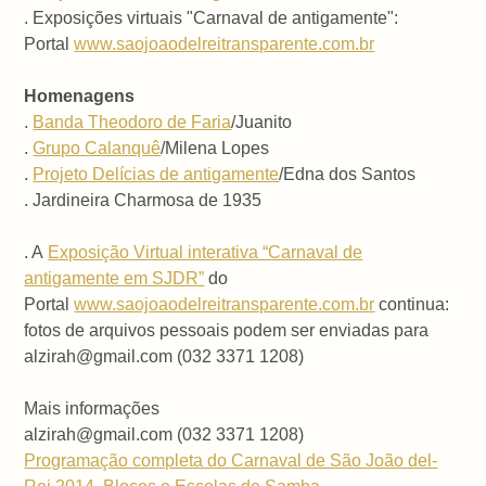
. Exposições virtuais "Carnaval de antigamente":
Portal
www.saojoaodelreitransparente.com.br
Homenagens
.
Banda Theodoro de Faria
/Juanito
.
Grupo Calanquê
/Milena Lopes
.
Projeto Delícias de antigamente
/Edna dos Santos
. Jardineira Charmosa de 1935
. A
Exposição Virtual interativa “Carnaval de
antigamente em SJDR”
do
Portal
www.saojoaodelreitransparente.com.br
continua:
fotos de arquivos pessoais podem ser enviadas para
alzirah@gmail.com (032 3371 1208)
Mais informações
alzirah@gmail.com (032 3371 1208)
Programação completa do Carnaval de São João del-