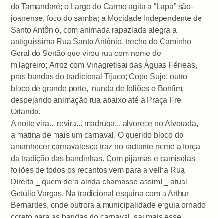
do Tamandaré; o Largo do Carmo agita a “Lapa” são-
joanense, foco do samba; a Mocidade Independente de
Santo Antônio, com animada rapaziada alegra a
antiguíssima Rua Santo Antônio, trecho do Caminho
Geral do Sertão que virou rua com nome de
milagreiro; Arroz com Vinagretisai das Águas Férreas,
pras bandas do tradicional Tijuco; Copo Sujo, outro
bloco de grande porte, inunda de foliões o Bonfim,
despejando animação rua abaixo até a Praça Frei
Orlando.
A noite vira... revira... madruga... alvorece no Alvorada,
a matina de mais um carnaval. O querido bloco do
amanhecer carnavalesco traz no radiante nome a força
da tradição das bandinhas. Com pijamas e camisolas
foliões de todos os recantos vem para a velha Rua
Direita _ quem dera ainda chamasse assim! _ atual
Getúlio Vargas. Na tradicional esquina com a Arthur
Bernardes, onde outrora a municipalidade erguia ornado
coreto para as bandas do carnaval, sai mais esse