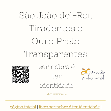
São João del-Rei
,
Tiradentes
e
Ouro Preto
Transparentes
ser nobre é
ter
identidade
VÍDEO INSTITUCIONAL
página inicial
|
livro ser nobre é ter identidade
|