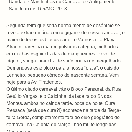
Banda de Marchinhas no Carnaval de Antigamente.
São João del-Rei/MG, 2013.
Segunda-feira que seria normalmente de desânimo se
revela extraordinária com o gigante do nosso carnaval, o
maior de todos os blocos daqui, o Vamos a La Playa.
Atrai milhares na rua em polvorosa alegria, molhados
em duchas esguinchadas de mangueirões. Povo de
biquíni, sunga, prancha de surfe, roupa de mergulhador.
Demandava este bloco para a nossa “praia”, o cais do
Lenheiro, pequeno córrego de nascente serrana. Vem
hoje para a Av. Tiradentes.
O último dia do carnaval trás o Bloco Pantanal, da Rua
Getúlio Vargas, e o Caixinha, da ladeira do Sr. dos
Montes, ambos no cair da tarde, boca da noite. Cura
Ressaca (será que cura?!) acontece na tarde da Terça-
feira Gorda, completamente fora do eixo geográfico do
carnaval, na Colônia do Marçal, não muito longe das
Mangueiras.