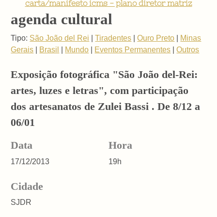
carta/manifesto icms - plano diretor matriz
agenda cultural
Tipo:
São João del Rei
|
Tiradentes
|
Ouro Preto
|
Minas
Gerais
|
Brasil
|
Mundo
|
Eventos Permanentes
|
Outros
Exposição fotográfica "São João del-Rei:
artes, luzes e letras", com participação
dos artesanatos de Zulei Bassi . De 8/12 a
06/01
Data
Hora
17/12/2013
19h
Cidade
SJDR