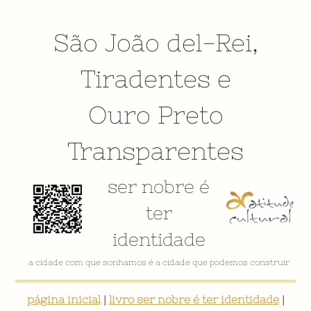
São João del-Rei
,
Tiradentes
e
Ouro Preto
Transparentes
ser nobre é
ter
identidade
a cidade com que sonhamos é a cidade que podemos construir
página inicial
|
livro ser nobre é ter identidade
|