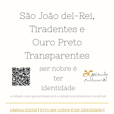
São João del-Rei
,
Tiradentes
e
Ouro Preto
Transparentes
ser nobre é
ter
identidade
a cidade com que sonhamos é a cidade que podemos construir
página inicial
|
livro ser nobre é ter identidade
|