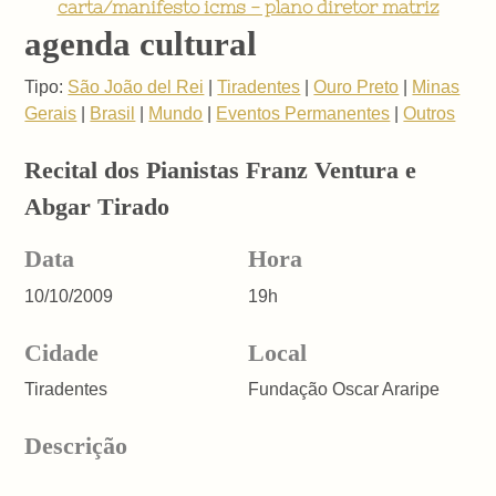
carta/manifesto icms - plano diretor matriz
agenda cultural
Tipo:
São João del Rei
|
Tiradentes
|
Ouro Preto
|
Minas
Gerais
|
Brasil
|
Mundo
|
Eventos Permanentes
|
Outros
Recital dos Pianistas Franz Ventura e
Abgar Tirado
Data
Hora
10/10/2009
19h
Cidade
Local
Tiradentes
Fundação Oscar Araripe
Descrição