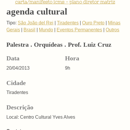
carta/manifesto icms - plano diretor matriz
agenda cultural
Tipo:
São João del Rei
|
Tiradentes
|
Ouro Preto
|
Minas
Gerais
|
Brasil
|
Mundo
|
Eventos Permanentes
|
Outros
Palestra . Orquídeas . Prof. Luiz Cruz
Data
Hora
20/04/2013
9h
Cidade
Tiradentes
Descrição
Local: Centro Cultural Yves Alves