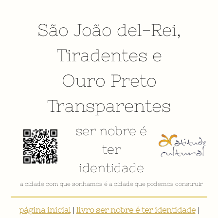
São João del-Rei
,
Tiradentes
e
Ouro Preto
Transparentes
ser nobre é
ter
identidade
a cidade com que sonhamos é a cidade que podemos construir
página inicial
|
livro ser nobre é ter identidade
|