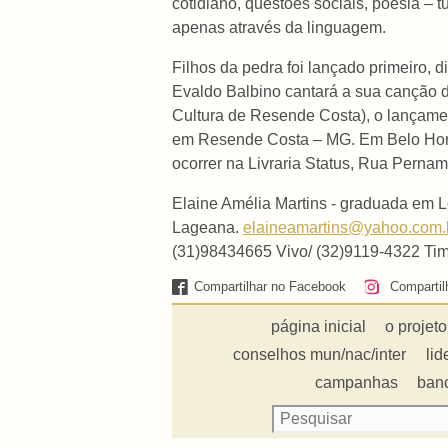
cotidiano, questões sociais, poesia –
apenas através da linguagem.
Filhos da pedra foi lançado primeiro, 
Evaldo Balbino cantará a sua canção 
Cultura de Resende Costa), o lançament
em Resende Costa – MG. Em Belo Horizo
ocorrer na Livraria Status, Rua Pernam
Elaine Amélia Martins - graduada em L
Lageana.
elaineamartins@yahoo.com.
(31)98434665 Vivo/ (32)9119-4322 Tim
Compartilhar no Facebook
Compartil
página inicial
o projeto
conselhos mun/nac/inter
lid
campanhas
ban