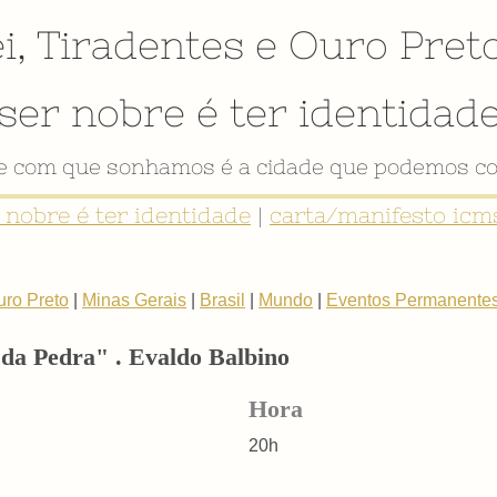
i
,
Tiradentes
e
Ouro Pret
ser nobre é ter identidad
de com que sonhamos é a cidade que podemos co
r nobre é ter identidade
|
carta/manifesto icms
uro Preto
|
Minas Gerais
|
Brasil
|
Mundo
|
Eventos Permanente
 da Pedra" . Evaldo Balbino
Hora
20h