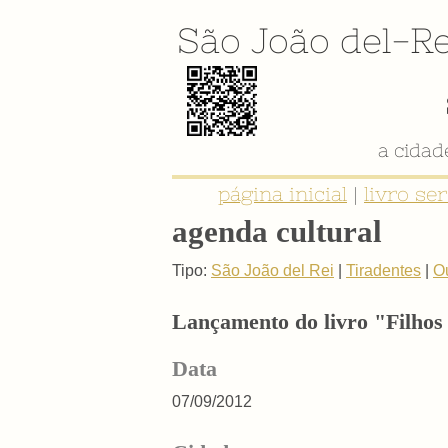
São João del-Re
a cida
página inicial
|
livro se
agenda cultural
Tipo:
São João del Rei
|
Tiradentes
|
O
Lançamento do livro "Filhos
Data
07/09/2012