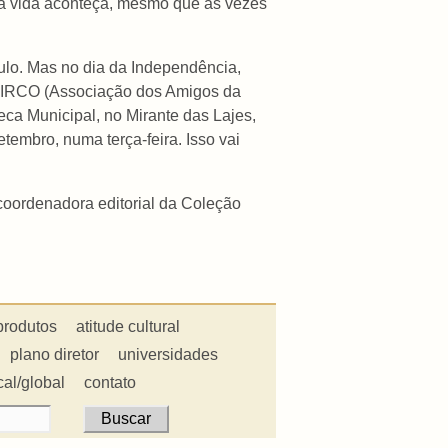
 a vida aconteça, mesmo que às vezes
aulo. Mas no dia da Independência,
AMIRCO (Associação dos Amigos da
eca Municipal, no Mirante das Lajes,
embro, numa terça-feira. Isso vai
coordenadora editorial da Coleção
produtos
atitude cultural
plano diretor
universidades
cal/global
contato