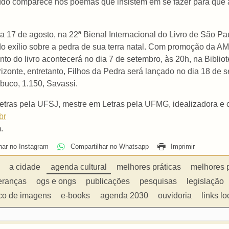
 tudo comparece nos poemas que insistem em se fazer para que
dia 17 de agosto, na 22ª Bienal Internacional do Livro de São P
do exílio sobre a pedra de sua terra natal. Com promoção da 
o do livro acontecerá no dia 7 de setembro, às 20h, na Bibliot
nte, entretanto, Filhos da Pedra será lançado no dia 18 de set
buco, 1.150, Savassi.
etras pela UFSJ, mestre em Letras pela UFMG, idealizadora e 
br
.
har no Instagram
Compartilhar no Whatsapp
Imprimir
a cidade
agenda cultural
melhores práticas
melhores 
eranças
ogs e ongs
publicações
pesquisas
legislação
co de imagens
e-books
agenda 2030
ouvidoria
links lo