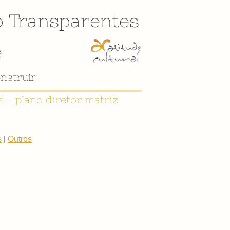
o
Transparentes
e
nstruir
 - plano diretor matriz
s
|
Outros