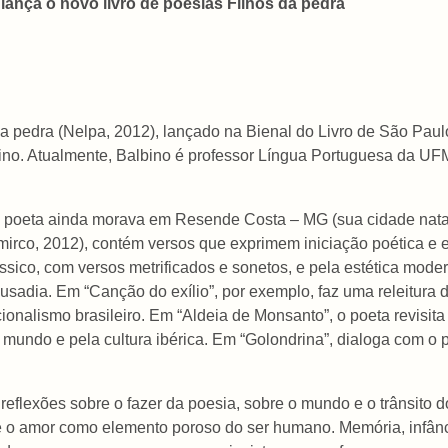
ança o novo livro de poesias Filhos da pedra
 pedra (Nelpa, 2012), lançado na Bienal do Livro de São Paulo,
ino. Atualmente, Balbino é professor Língua Portuguesa da UF
 o poeta ainda morava em Resende Costa – MG (sua cidade nata
mirco, 2012), contém versos que exprimem iniciação poética e el
clássico, com versos metrificados e sonetos, e pela estética mode
ousadia. Em “Canção do exílio”, por exemplo, faz uma releitu
onalismo brasileiro. Em “Aldeia de Monsanto”, o poeta revisit
undo e pela cultura ibérica. Em “Golondrina”, dialoga com o p
reflexões sobre o fazer da poesia, sobre o mundo e o trânsito 
 o amor como elemento poroso do ser humano. Memória, infânci