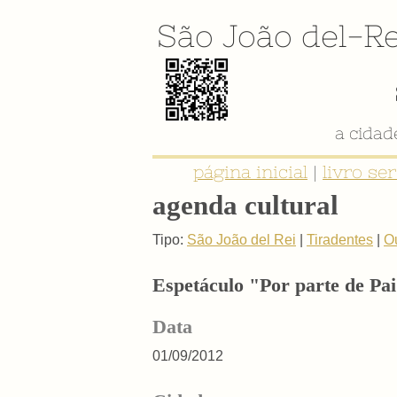
São João del-Re
a cida
página inicial
|
livro se
agenda cultural
Tipo:
São João del Rei
|
Tiradentes
|
O
Espetáculo "Por parte de Pa
Data
01/09/2012