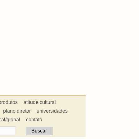
produtos
atitude cultural
plano diretor
universidades
cal/global
contato