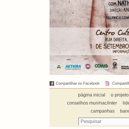
Compartilhar no Facebook
Compartil
página inicial
o projeto
conselhos mun/nac/inter
lid
campanhas
ban