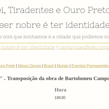
i
,
Tiradentes
e
Ouro Pret
ser nobre é ter identidad
de com que sonhamos é a cidade que podemos co
r nobre é ter identidade
|
carta/manifesto icms
uro Preto
|
Minas Gerais
|
Brasil
|
Mundo
|
Eventos Permanente
i" . Transposição da obra de Bartolomeu Camp
Hora
18h30