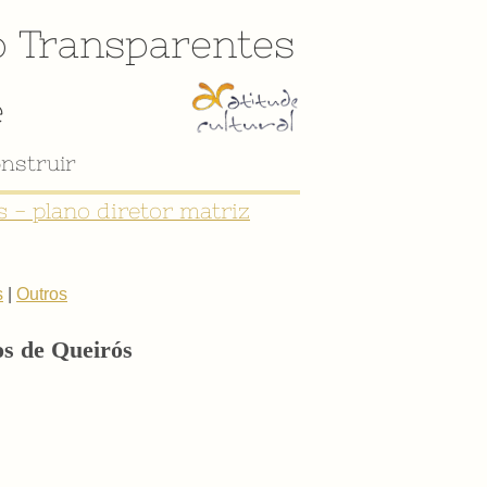
o
Transparentes
e
nstruir
 - plano diretor matriz
s
|
Outros
os de Queirós