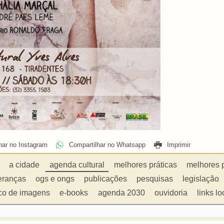
har no Instagram
Compartilhar no Whatsapp
Imprimir
a cidade
agenda cultural
melhores práticas
melhores 
eranças
ogs e ongs
publicações
pesquisas
legislação
co de imagens
e-books
agenda 2030
ouvidoria
links lo