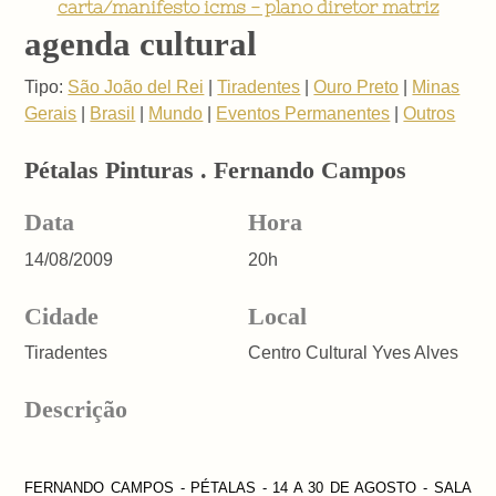
carta/manifesto icms - plano diretor matriz
agenda cultural
Tipo:
São João del Rei
|
Tiradentes
|
Ouro Preto
|
Minas
Gerais
|
Brasil
|
Mundo
|
Eventos Permanentes
|
Outros
Pétalas Pinturas . Fernando Campos
Data
Hora
14/08/2009
20h
Cidade
Local
Tiradentes
Centro Cultural Yves Alves
Descrição
FERNANDO CAMPOS - PÉTALAS -
14 A
30 DE AGOSTO - SALA