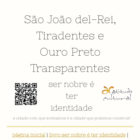
São João del-Rei
,
Tiradentes
e
Ouro Preto
Transparentes
ser nobre é
ter
identidade
a cidade com que sonhamos é a cidade que podemos construir
página inicial
|
livro ser nobre é ter identidade
|