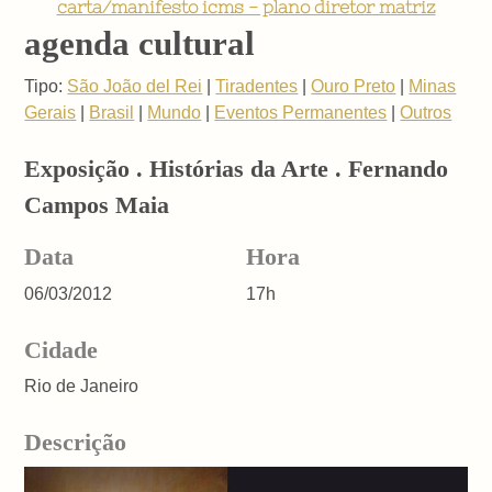
carta/manifesto icms - plano diretor matriz
agenda cultural
Tipo:
São João del Rei
|
Tiradentes
|
Ouro Preto
|
Minas
Gerais
|
Brasil
|
Mundo
|
Eventos Permanentes
|
Outros
Exposição . Histórias da Arte . Fernando
Campos Maia
Data
Hora
06/03/2012
17h
Cidade
Rio de Janeiro
Descrição