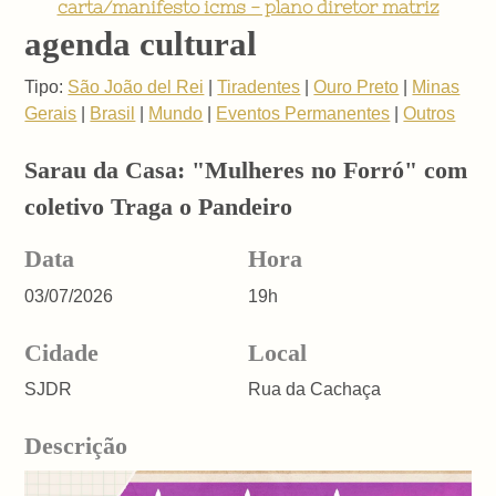
carta/manifesto icms - plano diretor matriz
agenda cultural
Tipo:
São João del Rei
|
Tiradentes
|
Ouro Preto
|
Minas
Gerais
|
Brasil
|
Mundo
|
Eventos Permanentes
|
Outros
Sarau da Casa: "Mulheres no Forró" com
coletivo Traga o Pandeiro
Data
Hora
03/07/2026
19h
Cidade
Local
SJDR
Rua da Cachaça
Descrição