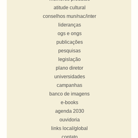
atitude cultural
conselhos mun/nac/inter
lideranças
ogs e ongs
publicações
pesquisas
legislação
plano diretor
universidades
campanhas
banco de imagens
e-books
agenda 2030
ouvidoria
links local/global
contato