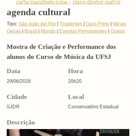
carta/manifesto icms - plano diretor matriz
agenda cultural
Tipo:
São João del Rei
|
Tiradentes
|
Ouro Preto
|
Minas
Gerais
|
Brasil
|
Mundo
|
Eventos Permanentes
|
Outros
Mostra de Criação e Performance dos
alunos do Curso de Música da UFSJ
Data
Hora
29/06/2026
20h20
Cidade
Local
SJDR
Conservatório Estadual
Descrição