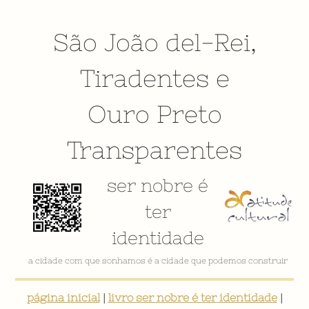
São João del-Rei
,
Tiradentes
e
Ouro Preto
Transparentes
ser nobre é
ter
identidade
a cidade com que sonhamos é a cidade que podemos construir
página inicial
|
livro ser nobre é ter identidade
|