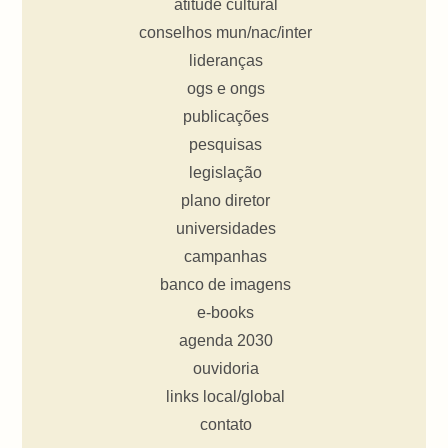
atitude cultural
conselhos mun/nac/inter
lideranças
ogs e ongs
publicações
pesquisas
legislação
plano diretor
universidades
campanhas
banco de imagens
e-books
agenda 2030
ouvidoria
links local/global
contato