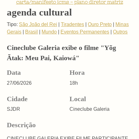
carta/manifesto icms - plano diretor matriz
agenda cultural
Tipo:
São João del Rei
|
Tiradentes
|
Ouro Preto
|
Minas
Gerais
|
Brasil
|
Mundo
|
Eventos Permanentes
|
Outros
Cineclube Galeria exibe o filme "Yõg
Ãtak: Meu Pai, Kaiowá"
Data
Hora
27/06/2026
18h
Cidade
Local
SJDR
Cineclube Galeria
Descrição
CINECLUBE GALERIA EXIBE FILME PARTICIPANTE