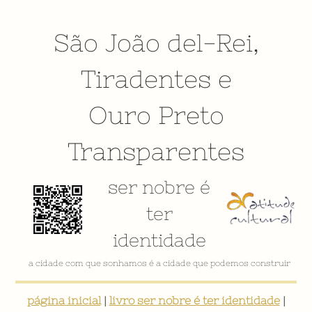
São João del-Rei
,
Tiradentes
e
Ouro Preto
Transparentes
ser nobre é
ter
identidade
a cidade com que sonhamos é a cidade que podemos construir
página inicial
|
livro ser nobre é ter identidade
|