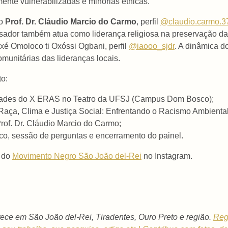
ente vulnerabilizadas e minorias étnicas.
do
Prof. Dr. Cláudio Marcio do Carmo
, perfil
@claudio.carmo.3
dor também atua como liderança religiosa na preservação da cu
xé Omoloco ti Oxóssi Ogbani, perfil
@iaooo_sjdr
. A dinâmica do
omunitárias das lideranças locais.
o:
vidades do X ERAS no Teatro da UFSJ (Campus Dom Bosco);
Raça, Clima e Justiça Social: Enfrentando o Racismo Ambien
rof. Dr. Cláudio Marcio do Carmo;
co, sessão de perguntas e encerramento do painel.
l do
Movimento Negro São João del-Rei
no Instagram.
ece em São João del-Rei, Tiradentes, Ouro Preto e região.
Reg