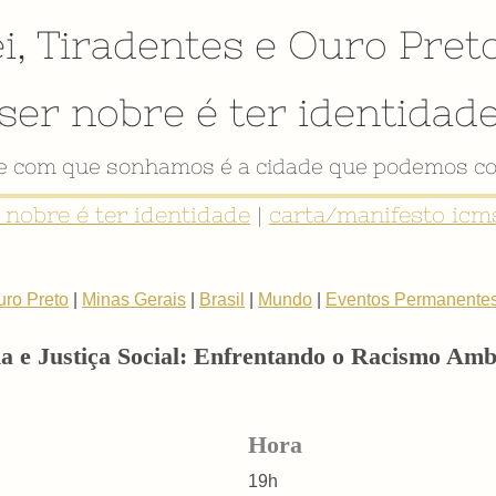
i
,
Tiradentes
e
Ouro Pret
ser nobre é ter identidad
de com que sonhamos é a cidade que podemos co
r nobre é ter identidade
|
carta/manifesto icms
uro Preto
|
Minas Gerais
|
Brasil
|
Mundo
|
Eventos Permanente
 e Justiça Social: Enfrentando o Racismo Am
Hora
19h