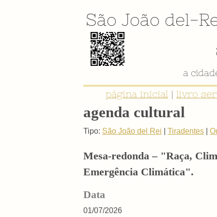
São João del-Re
a cida
página inicial
|
livro se
agenda cultural
Tipo:
São João del Rei
|
Tiradentes
|
O
Mesa-redonda – "Raça, Clima
Emergência Climática".
Data
01/07/2026