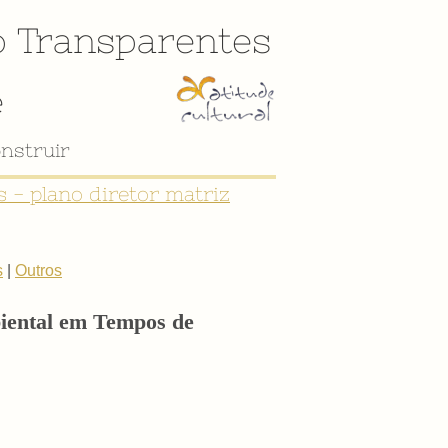
o
Transparentes
e
nstruir
 - plano diretor matriz
s
|
Outros
biental em Tempos de