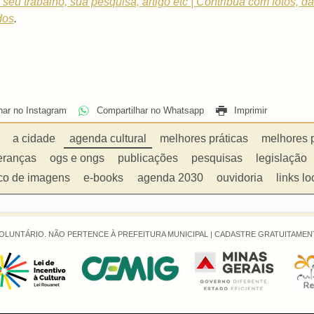
 o seu trabalho, sua pesquisa, artigo etc | Contribua com fotos, 
dos
.
har no Instagram
Compartilhar no Whatsapp
Imprimir
a cidade
agenda cultural
melhores práticas
melhores 
eranças
ogs e ongs
publicações
pesquisas
legislação
co de imagens
e-books
agenda 2030
ouvidoria
links lo
OLUNTÁRIO. NÃO PERTENCE À PREFEITURA MUNICIPAL |
CADASTRE GRATUITAMENT