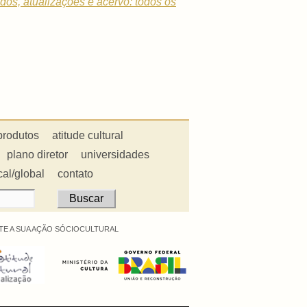
dados, atualizações e acervo: todos os
produtos
atitude cultural
plano diretor
universidades
cal/global
contato
E A SUA AÇÃO SÓCIOCULTURAL