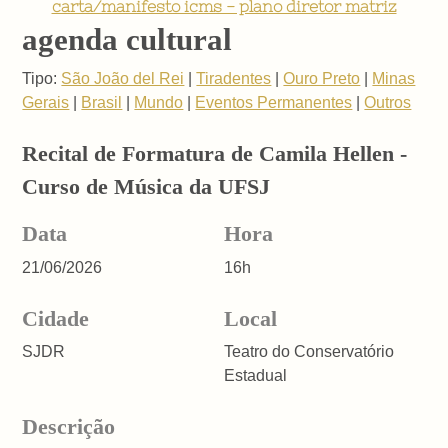
carta/manifesto icms - plano diretor matriz
agenda cultural
Tipo:
São João del Rei
|
Tiradentes
|
Ouro Preto
|
Minas
Gerais
|
Brasil
|
Mundo
|
Eventos Permanentes
|
Outros
Recital de Formatura de Camila Hellen -
Curso de Música da UFSJ
Data
Hora
21/06/2026
16h
Cidade
Local
SJDR
Teatro do Conservatório
Estadual
Descrição