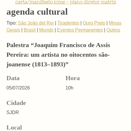
carta/manifesto icms - plano diretor matriz
agenda cultural
Tipo:
São João del Rei
|
Tiradentes
|
Ouro Preto
|
Minas
Gerais
|
Brasil
|
Mundo
|
Eventos Permanentes
|
Outros
Palestra “Joaquim Francisco de Assis
Pereira: um artista no oitocentos são-
joanense (1813–1893)”
Data
Hora
05/07/2026
10h
Cidade
SJDR
Local