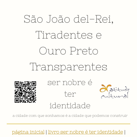
São João del-Rei
,
Tiradentes
e
Ouro Preto
Transparentes
ser nobre é
ter
identidade
a cidade com que sonhamos é a cidade que podemos construir
página inicial
|
livro ser nobre é ter identidade
|