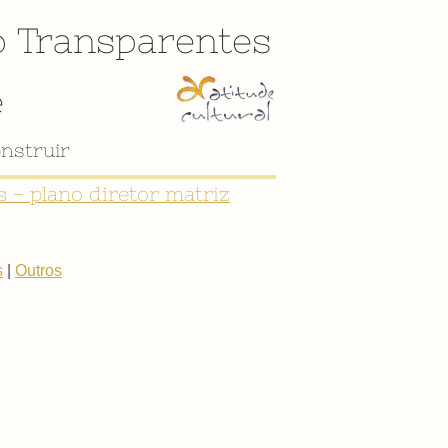
o
Transparentes
e
nstruir
 - plano diretor matriz
s
|
Outros