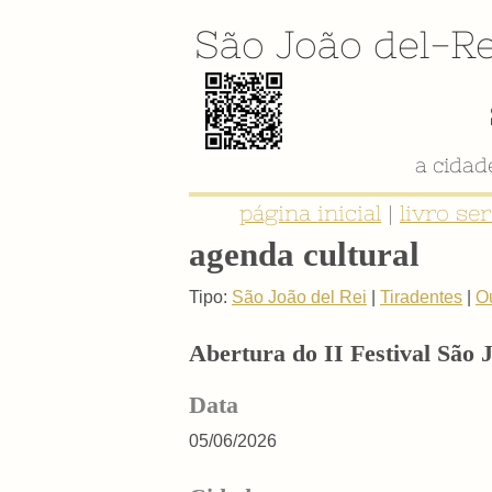
São João del-Re
a cida
página inicial
|
livro se
agenda cultural
Tipo:
São João del Rei
|
Tiradentes
|
O
Abertura do II Festival São 
Data
05/06/2026