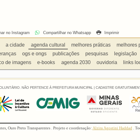
har no Instagram
Compartilhar no Whatsapp
Imprimir
a cidade
agenda cultural
melhores práticas
melhores 
eranças
ogs e ongs
publicações
pesquisas
legislação
co de imagens
e-books
agenda 2030
ouvidoria
links lo
OLUNTÁRIO. NÃO PERTENCE À PREFEITURA MUNICIPAL |
CADASTRE GRATUITAMENT
ntes, Ouro Preto Transparentes . Projeto e coordenação:
Alzira Agostini Haddad
. To