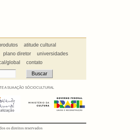
produtos
atitude cultural
plano diretor
universidades
cal/global
contato
E A SUA AÇÃO SÓCIOCULTURAL
dos os direitos reservados