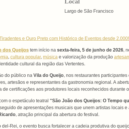
Local
Largo de São Francisco
Tiradentes e Ouro Preto com Histórico de Eventos desde 2.000!
ão dos Queijos
tem início na
sexta-feira, 5 de junho de 2026
, 
omia
,
cultura popular
,
música
e valorização da produção
artesan
entidade cultural da região das Vertentes.
ão do público na
Vila do Queijo
, nos restaurantes participantes
 artesãos e representantes da gastronomia regional. A abertura
a de certificações aos produtores locais reconhecidos durante o 
com o espetáculo teatral
“São João dos Queijos: O Tempo q
eguido de apresentações musicais que unem artistas locais e a
Ricardo
, atração principal da abertura do festival.
del-Rei, o evento busca fortalecer a cadeia produtiva do queijo 