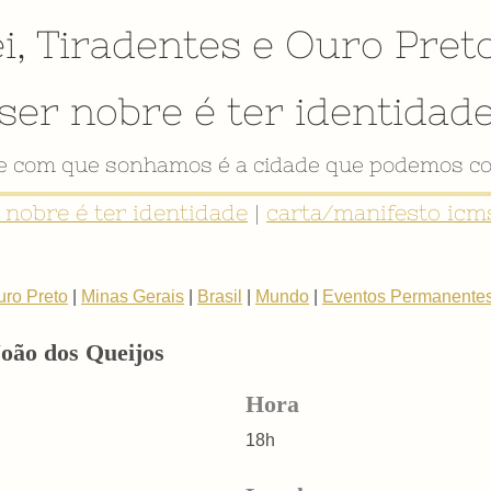
i
,
Tiradentes
e
Ouro Pret
ser nobre é ter identidad
de com que sonhamos é a cidade que podemos co
r nobre é ter identidade
|
carta/manifesto icms
uro Preto
|
Minas Gerais
|
Brasil
|
Mundo
|
Eventos Permanente
João dos Queijos
Hora
18h