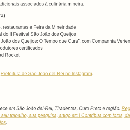
dicionais associados à culinária mineira.
ra)
, restaurantes e Feira da Mineiridade
l do II Festival São João dos Queijos
o João dos Queijos: O Tempo que Cura”, com Companhia Verten
dutores certificados
d Rocket
l
Prefeitura de São João del-Rei no Instagram
.
ece em São João del-Rei, Tiradentes, Ouro Preto e região.
Reg
 o seu trabalho, sua pesquisa, artigo etc | Contribua com fotos, 
dos
.