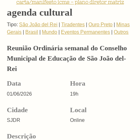
carta/manifesto icms - plano diretor matriz
agenda cultural
Tipo:
São João del Rei
|
Tiradentes
|
Ouro Preto
|
Minas
Gerais
|
Brasil
|
Mundo
|
Eventos Permanentes
|
Outros
Reunião Ordinária semanal do Conselho
Municipal de Educação de São João del-
Rei
Data
Hora
01/06/2026
19h
Cidade
Local
SJDR
Online
Descrição