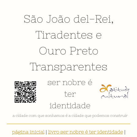
São João del-Rei
,
Tiradentes
e
Ouro Preto
Transparentes
ser nobre é
ter
identidade
a cidade com que sonhamos é a cidade que podemos construir
página inicial
|
livro ser nobre é ter identidade
|