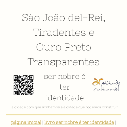
São João del-Rei
,
Tiradentes
e
Ouro Preto
Transparentes
ser nobre é
ter
identidade
a cidade com que sonhamos é a cidade que podemos construir
página inicial
|
livro ser nobre é ter identidade
|