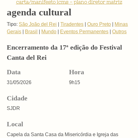
carta/manifesto icms - plano diretor matriz
agenda cultural
Tipo:
São João del Rei
|
Tiradentes
|
Ouro Preto
|
Minas
Gerais
|
Brasil
|
Mundo
|
Eventos Permanentes
|
Outros
Encerramento da 17ª edição do Festival
Canta del Rei
Data
Hora
31/05/2026
9h15
Cidade
SJDR
Local
Capela da Santa Casa da Misericórdia e Igreja das