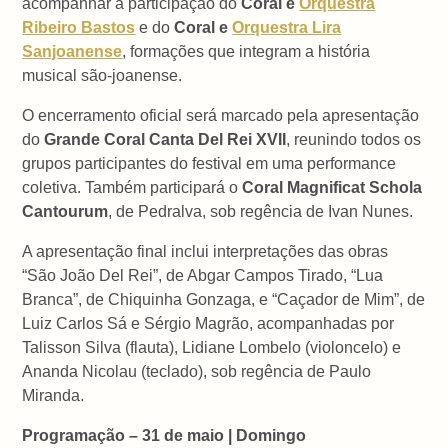
acompanhar a participação do
Coral e
Orquestra
Ribeiro Bastos
e do
Coral e
Orquestra Lira
Sanjoanense
, formações que integram a história
musical são-joanense.
O encerramento oficial será marcado pela apresentação
do
Grande Coral Canta Del Rei XVII
, reunindo todos os
grupos participantes do festival em uma performance
coletiva. Também participará o
Coral Magnificat Schola
Cantourum
, de Pedralva, sob regência de Ivan Nunes.
A apresentação final inclui interpretações das obras
“São João Del Rei”, de Abgar Campos Tirado, “Lua
Branca”, de Chiquinha Gonzaga, e “Caçador de Mim”, de
Luiz Carlos Sá e Sérgio Magrão, acompanhadas por
Talisson Silva (flauta), Lidiane Lombelo (violoncelo) e
Ananda Nicolau (teclado), sob regência de Paulo
Miranda.
Programação – 31 de maio | Domingo