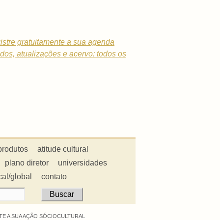
istre gratuitamente a sua agenda
dados, atualizações e acervo: todos os
produtos
atitude cultural
plano diretor
universidades
cal/global
contato
E A SUA AÇÃO SÓCIOCULTURAL