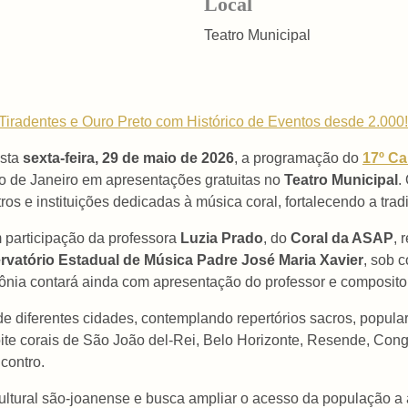
Local
Teatro Municipal
Tiradentes e Ouro Preto com Histórico de Eventos desde 2.000!
esta
sexta-feira, 29 de maio de 2026
, a programação do
17º Ca
o de Janeiro em apresentações gratuitas no
Teatro Municipal
.
tros e instituições dedicadas à música coral, fortalecendo a tra
m participação da professora
Luzia Prado
, do
Coral da ASAP
, 
rvatório Estadual de Música Padre José Maria Xavier
, sob 
mônia contará ainda com apresentação do professor e composit
 diferentes cidades, contemplando repertórios sacros, popular
 noite corais de São João del-Rei, Belo Horizonte, Resende, C
ncontro.
cultural são-joanense e busca ampliar o acesso da população a 