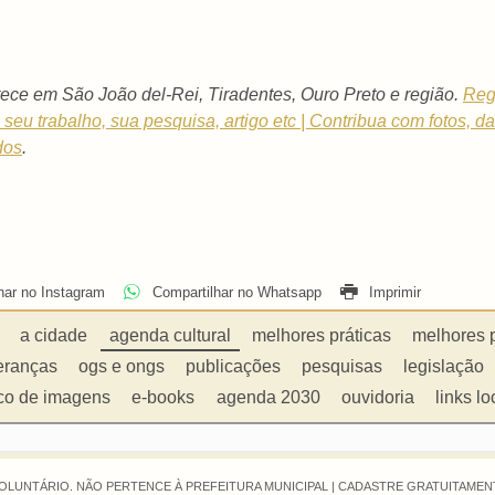
ece em São João del-Rei, Tiradentes, Ouro Preto e região.
Reg
 o seu trabalho, sua pesquisa, artigo etc | Contribua com fotos, 
dos
.
har no Instagram
Compartilhar no Whatsapp
Imprimir
a cidade
agenda cultural
melhores práticas
melhores 
eranças
ogs e ongs
publicações
pesquisas
legislação
co de imagens
e-books
agenda 2030
ouvidoria
links lo
OLUNTÁRIO. NÃO PERTENCE À PREFEITURA MUNICIPAL |
CADASTRE GRATUITAMENT