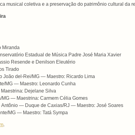
ica musical coletiva e a preservação do patrimônio cultural da r
ira
o Miranda
onservatório Estadual de Música Padre José Maria Xavier
ssio Resende e Denilson Eleutério
os Tirado
o João del-Rei/MG — Maestro: Ricardo Lima
te/MG — Maestro: Leonardo Cunha
aestrina: Dejelane Silva
/MG — Maestrina: Carmem Célia Gomes
to Antônio — Duque de Caxias/RJ — Maestro: José Soares
onte/MG — Maestro: Tatá Sympa
am
.