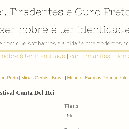
i
,
Tiradentes
e
Ouro Pret
ser nobre é ter identidad
de com que sonhamos é a cidade que podemos co
r nobre é ter identidade
|
carta/manifesto icms
uro Preto
|
Minas Gerais
|
Brasil
|
Mundo
|
Eventos Permanente
stival Canta Del Rei
Hora
19h