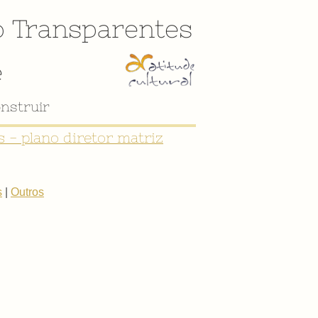
o
Transparentes
e
nstruir
 - plano diretor matriz
s
|
Outros