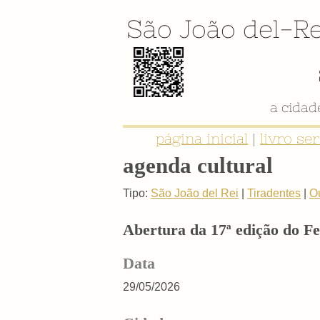
São João del-Re
a cida
página inicial
|
livro se
agenda cultural
Tipo:
São João del Rei
|
Tiradentes
|
O
Abertura da 17ª edição do Fe
Data
29/05/2026