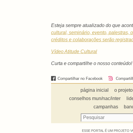
Esteja sempre atualizado do que acont
cultural, seminário, evento, palestras,
créditos e colaborações serão registra
Vídeo Atitude Cultural
Curta e compartilhe o nosso conteúdo!
Compartilhar no Facebook
Compartil
página inicial
o projeto
conselhos mun/nac/inter
lid
campanhas
ban
ESSE PORTAL É UM PROJETO V