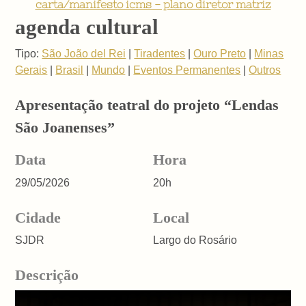
carta/manifesto icms - plano diretor matriz
agenda cultural
Tipo:
São João del Rei
|
Tiradentes
|
Ouro Preto
|
Minas
Gerais
|
Brasil
|
Mundo
|
Eventos Permanentes
|
Outros
Apresentação teatral do projeto “Lendas
São Joanenses”
Data
Hora
29/05/2026
20h
Cidade
Local
SJDR
Largo do Rosário
Descrição