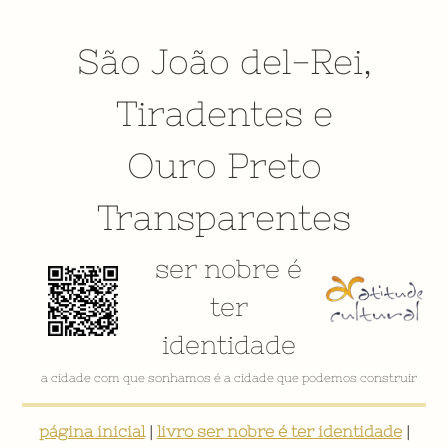
São João del-Rei
,
Tiradentes
e
Ouro Preto
Transparentes
ser nobre é
ter
identidade
a cidade com que sonhamos é a cidade que podemos construir
página inicial
|
livro ser nobre é ter identidade
|