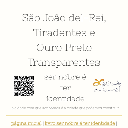
São João del-Rei
,
Tiradentes
e
Ouro Preto
Transparentes
ser nobre é
ter
identidade
a cidade com que sonhamos é a cidade que podemos construir
página inicial
|
livro ser nobre é ter identidade
|