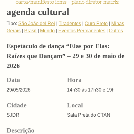
carta/manifesto icms - plano diretor matriz
agenda cultural
Tipo:
São João del Rei
|
Tiradentes
|
Ouro Preto
|
Minas
Gerais
|
Brasil
|
Mundo
|
Eventos Permanentes
|
Outros
Espetáculo de dança “Elas por Elas:
Raízes que Dançam” – 29 e 30 de maio de
2026
Data
Hora
29/05/2026
14h30 às 17h30 e 19h
Cidade
Local
SJDR
Sala Preta do CTAN
Descrição