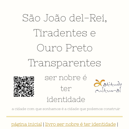
São João del-Rei
,
Tiradentes
e
Ouro Preto
Transparentes
ser nobre é
ter
identidade
a cidade com que sonhamos é a cidade que podemos construir
página inicial
|
livro ser nobre é ter identidade
|