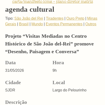
carta/manifesto icms - plano diretor matriz
agenda cultural
Tipo:
São João del Rei
|
Tiradentes
|
Ouro Preto
|
Minas
Gerais
|
Brasil
|
Mundo
|
Eventos Permanentes
|
Outros
Projeto “Visitas Mediadas no Centro
Histórico de São João del-Rei” promove
“Desenho, Paisagem e Conversa”
Data
Hora
31/05/2026
9h
Cidade
Local
SJDR
Largo do Pelourinho
Descrição