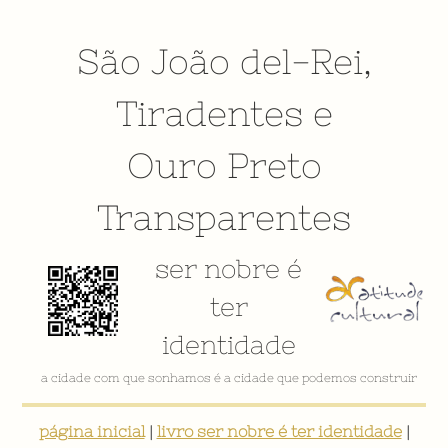
São João del-Rei
,
Tiradentes
e
Ouro Preto
Transparentes
ser nobre é
ter
identidade
a cidade com que sonhamos é a cidade que podemos construir
página inicial
|
livro ser nobre é ter identidade
|