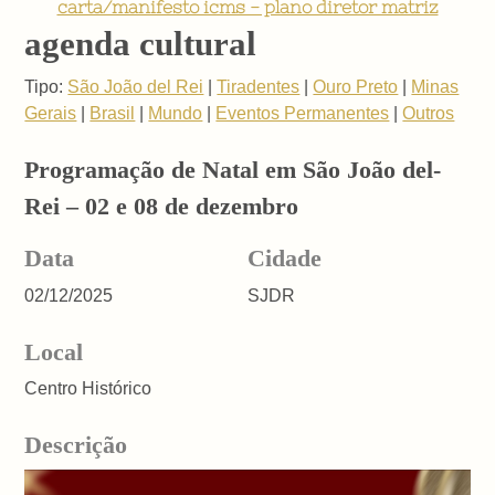
carta/manifesto icms - plano diretor matriz
agenda cultural
Tipo:
São João del Rei
|
Tiradentes
|
Ouro Preto
|
Minas
Gerais
|
Brasil
|
Mundo
|
Eventos Permanentes
|
Outros
Programação de Natal em São João del-
Rei – 02 e 08 de dezembro
Data
Cidade
02/12/2025
SJDR
Local
Centro Histórico
Descrição