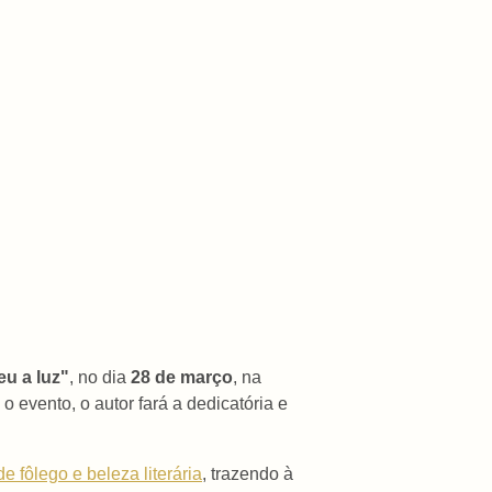
u a luz"
, no dia
28 de março
, na
 o evento, o autor fará a dedicatória e
de fôlego e beleza literária
, trazendo à