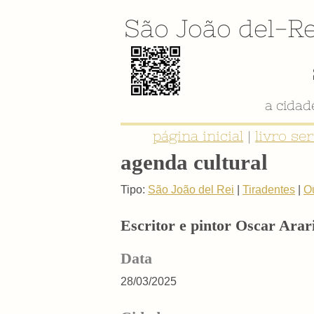
São João del-Re
a cida
página inicial
|
livro se
agenda cultural
Tipo:
São João del Rei
|
Tiradentes
|
O
Escritor e pintor Oscar Arar
Data
28/03/2025