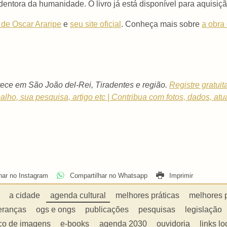
ntora da humanidade. O livro já está disponível para aquisiç
l de Oscar Araripe
e
seu site oficial
. Conheça mais sobre
a obra
ece em São João del-Rei, Tiradentes e região.
Registre gratui
balho, sua pesquisa, artigo etc | Contribua com fotos, dados, atu
har no Instagram
Compartilhar no Whatsapp
Imprimir
a cidade
agenda cultural
melhores práticas
melhores 
eranças
ogs e ongs
publicações
pesquisas
legislação
co de imagens
e-books
agenda 2030
ouvidoria
links lo