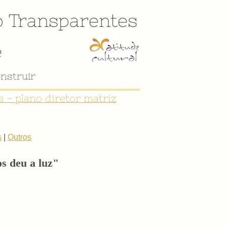
o
Transparentes
e
nstruir
 - plano diretor matriz
s
|
Outros
s deu a luz"