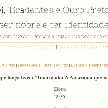
i
,
Tiradentes
e
Ouro Pret
ser nobre é ter identidad
de com que sonhamos é a cidade que podemos co
r nobre é ter identidade
|
carta/manifesto icms
uro Preto
|
Minas Gerais
|
Brasil
|
Mundo
|
Eventos Permanente
ipe lança livro: "Imaculada: A Amazônia que no
Hora
18h30