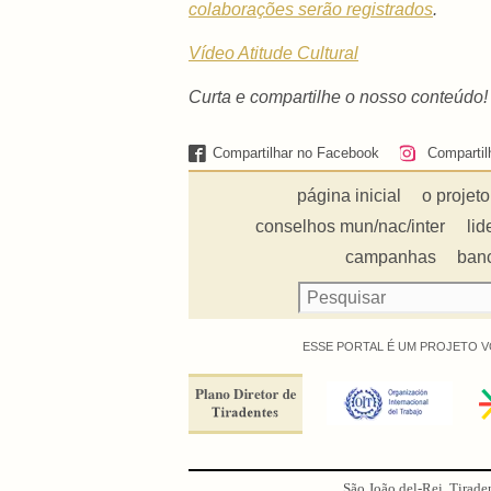
colaborações serão registrados
.
Vídeo Atitude Cultural
Curta e compartilhe o nosso conteúdo!
Compartilhar no Facebook
Compartil
página inicial
o projeto
conselhos mun/nac/inter
lid
campanhas
ban
ESSE PORTAL É UM PROJETO V
São João del-Rei, Tirade