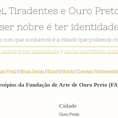
i
,
Tiradentes
e
Ouro Pret
ser nobre é ter identidad
de com que sonhamos é a cidade que podemos co
r nobre é ter identidade
|
carta/manifesto icms
uro Preto
|
Minas Gerais
|
Brasil
|
Mundo
|
Eventos Permanente
sépios da Fundação de Arte de Ouro Preto (FAO
Cidade
Ouro Preto