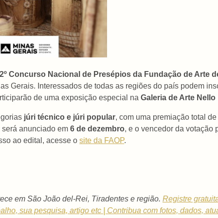
 52º Concurso Nacional de Presépios da Fundação de Arte d
nas Gerais. Interessados de todas as regiões do país podem in
articiparão de uma exposição especial na
Galeria de Arte Nell
egorias
júri técnico e júri popular
, com uma premiação total d
co será anunciado em
6 de dezembro
, e o vencedor da votação
sso ao edital, acesse o
site da FAOP
.
ece em São João del-Rei, Tiradentes e região.
Registre gratui
balho, sua pesquisa, artigo etc | Contribua com fotos, dados, atu