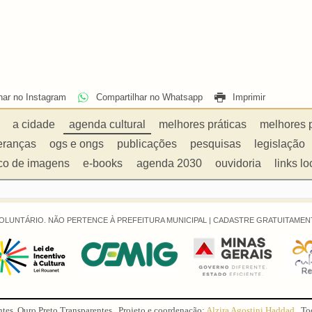
har no Instagram
Compartilhar no Whatsapp
Imprimir
a cidade
agenda cultural
melhores práticas
melhores 
eranças
ogs e ongs
publicações
pesquisas
legislação
co de imagens
e-books
agenda 2030
ouvidoria
links lo
OLUNTÁRIO. NÃO PERTENCE À PREFEITURA MUNICIPAL |
CADASTRE GRATUITAMENT
ntes, Ouro Preto Transparentes . Projeto e coordenação:
Alzira Agostini Haddad
. To