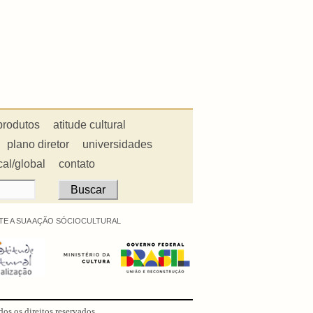
produtos
atitude cultural
plano diretor
universidades
cal/global
contato
E A SUA AÇÃO SÓCIOCULTURAL
dos os direitos reservados