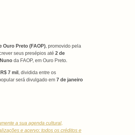
e Ouro Preto (FAOP)
, promovido pela
screver seus presépios até
2 de
o Nuno
da FAOP, em Ouro Preto.
e
R$ 7 mil
, dividida entre os
 popular será divulgado em
7 de janeiro
tamente a sua agenda cultural,
alizações e acervo: todos os créditos e