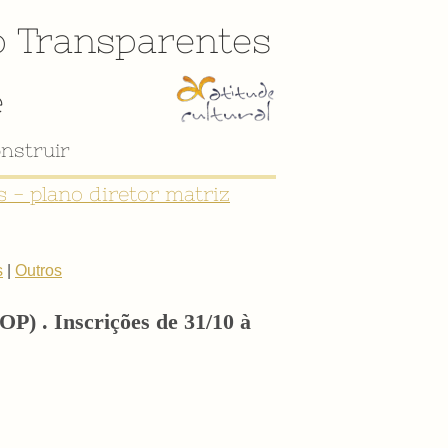
o
Transparentes
e
nstruir
 - plano diretor matriz
s
|
Outros
P) . Inscrições de 31/10 à