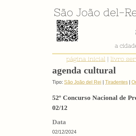
São João del-Re
a cida
página inicial
|
livro se
agenda cultural
Tipo:
São João del Rei
|
Tiradentes
|
O
52º Concurso Nacional de Pre
02/12
Data
02/12/2024