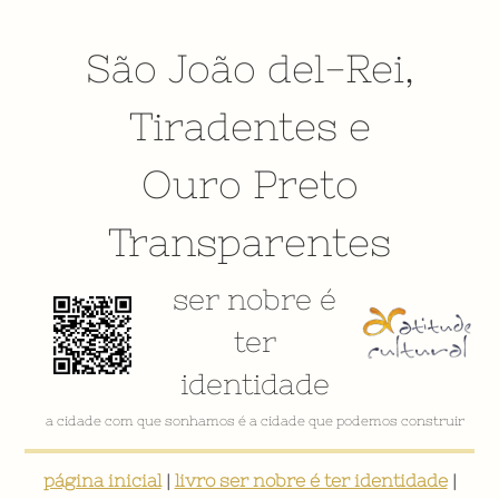
São João del-Rei
,
Tiradentes
e
Ouro Preto
Transparentes
ser nobre é
ter
identidade
a cidade com que sonhamos é a cidade que podemos construir
página inicial
|
livro ser nobre é ter identidade
|