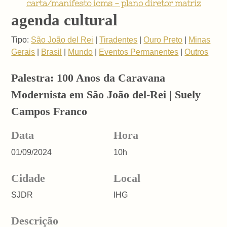
carta/manifesto icms - plano diretor matriz
agenda cultural
Tipo:
São João del Rei
|
Tiradentes
|
Ouro Preto
|
Minas
Gerais
|
Brasil
|
Mundo
|
Eventos Permanentes
|
Outros
Palestra: 100 Anos da Caravana
Modernista em São João del-Rei | Suely
Campos Franco
Data
Hora
01/09/2024
10h
Cidade
Local
SJDR
IHG
Descrição