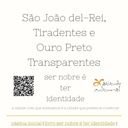
São João del-Rei
,
Tiradentes
e
Ouro Preto
Transparentes
ser nobre é
ter
identidade
a cidade com que sonhamos é a cidade que podemos construir
página inicial
|
livro ser nobre é ter identidade
|