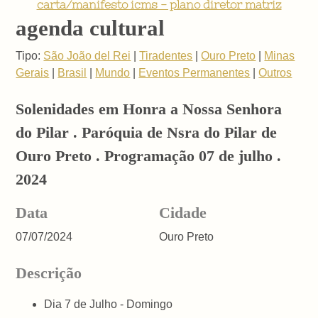
carta/manifesto icms - plano diretor matriz
agenda cultural
Tipo:
São João del Rei
|
Tiradentes
|
Ouro Preto
|
Minas
Gerais
|
Brasil
|
Mundo
|
Eventos Permanentes
|
Outros
Solenidades em Honra a Nossa Senhora
do Pilar . Paróquia de Nsra do Pilar de
Ouro Preto . Programação 07 de julho .
2024
Data
Cidade
07/07/2024
Ouro Preto
Descrição
Dia 7 de Julho - Domingo