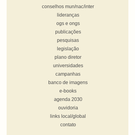
conselhos mun/nac/inter
lideranças
ogs e ongs
publicações
pesquisas
legislação
plano diretor
universidades
campanhas
banco de imagens
e-books
agenda 2030
ouvidoria
links local/global
contato