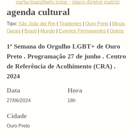
carta/manifesto icms - plano diretor matriz
agenda cultural
Tipo:
São João del Rei
|
Tiradentes
|
Ouro Preto
|
Minas
Gerais
|
Brasil
|
Mundo
|
Eventos Permanentes
|
Outros
1ª Semana do Orgulho LGBT+ de Ouro
Preto . Programação 27 de junho . Centro
de Referência de Acolhimento (CRA) .
2024
Data
Hora
27/06/2024
18h
Cidade
Ouro Preto