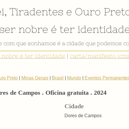
i
,
Tiradentes
e
Ouro Pret
ser nobre é ter identidad
de com que sonhamos é a cidade que podemos co
r nobre é ter identidade
|
carta/manifesto icms
uro Preto
|
Minas Gerais
|
Brasil
|
Mundo
|
Eventos Permanente
es de Campos . Oficina gratuita . 2024
Cidade
Dores de Campos