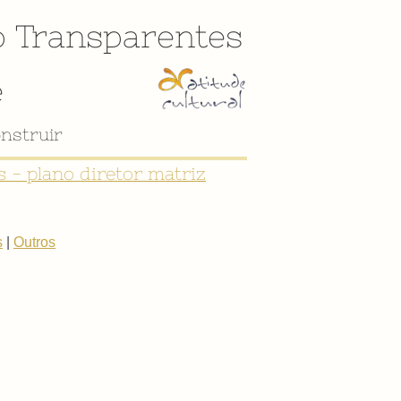
o
Transparentes
e
nstruir
 - plano diretor matriz
s
|
Outros