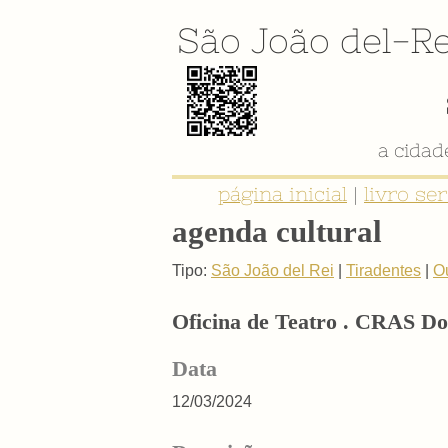
São João del-Re
a cida
página inicial
|
livro se
agenda cultural
Tipo:
São João del Rei
|
Tiradentes
|
O
Oficina de Teatro . CRAS Dor
Data
12/03/2024