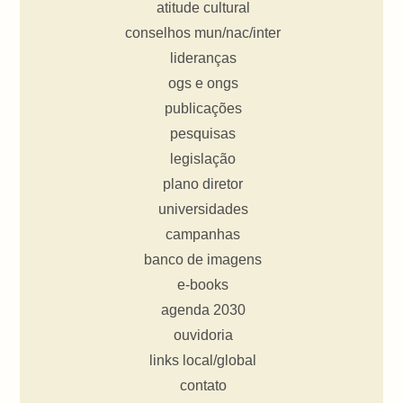
atitude cultural
conselhos mun/nac/inter
lideranças
ogs e ongs
publicações
pesquisas
legislação
plano diretor
universidades
campanhas
banco de imagens
e-books
agenda 2030
ouvidoria
links local/global
contato