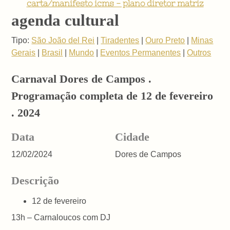
carta/manifesto icms - plano diretor matriz
agenda cultural
Tipo:
São João del Rei
|
Tiradentes
|
Ouro Preto
|
Minas
Gerais
|
Brasil
|
Mundo
|
Eventos Permanentes
|
Outros
Carnaval Dores de Campos .
Programação completa de 12 de fevereiro
. 2024
Data
Cidade
12/02/2024
Dores de Campos
Descrição
12 de fevereiro
13h – Carnaloucos com DJ