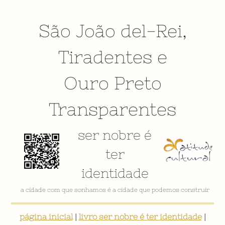
São João del-Rei
,
Tiradentes
e
Ouro Preto
Transparentes
ser nobre é
ter
identidade
a cidade com que sonhamos é a cidade que podemos construir
página inicial
|
livro ser nobre é ter identidade
|