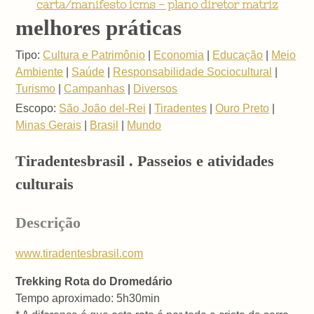
carta/manifesto icms - plano diretor matriz
melhores práticas
Tipo:
Cultura e Patrimônio
|
Economia
|
Educação
|
Meio
Ambiente
|
Saúde
|
Responsabilidade Sociocultural
|
Turismo
|
Campanhas
|
Diversos
Escopo:
São João del-Rei
|
Tiradentes
|
Ouro Preto
|
Minas Gerais
|
Brasil
|
Mundo
Tiradentesbrasil . Passeios e atividades
culturais
Descrição
www.tiradentesbrasil.com
Trekking Rota do Dromedário
Tempo aproximado: 5h30min