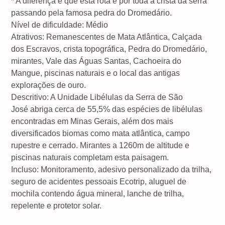
* A diferença é que esta rota é por toda a crista da serra
passando pela famosa pedra do Dromedário.
Nível de dificuldade: Médio
Atrativos: Remanescentes de Mata Atlântica, Calçada
dos Escravos, crista topográfica, Pedra do Dromedário,
mirantes, Vale das Águas Santas, Cachoeira do
Mangue, piscinas naturais e o local das antigas
explorações de ouro.
Descritivo: A Unidade Libélulas da Serra de São
José abriga cerca de 55,5% das espécies de libélulas
encontradas em Minas Gerais, além dos mais
diversificados biomas como mata atlântica, campo
rupestre e cerrado. Mirantes a 1260m de altitude e
piscinas naturais completam esta paisagem.
Incluso: Monitoramento, adesivo personalizado da trilha,
seguro de acidentes pessoais Ecotrip, aluguel de
mochila contendo água mineral, lanche de trilha,
repelente e protetor solar.