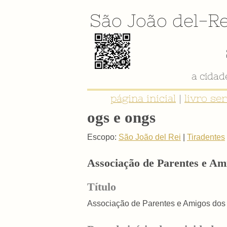
São João del-Re
a cida
página inicial
|
livro se
ogs e ongs
Escopo:
São João del Rei
|
Tiradentes
Associação de Parentes e A
Título
Associação de Parentes e Amigos do