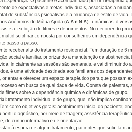
la Esperança.
O paciente é acompanhado por um terapeuta que
ento de expectativas e metas individuais, associadas a mudan
 total de substâncias psicoativas e a mudança
de estilo de vida.
rupos Anônimos de Mútua Ajuda (
A.A e N.A
),
dinâmicas, diversa
ssiste a
exibição de filmes e depoimentos. No decorrer do proc
 multidisciplinar composta por conselheiros em dependência q
te passo a passo.
ente receber alta do tratamento residencial. Tem duração de 6 m
ção social e familiar, priorizando a manutenção da abstinência t
vida. Inicialmente as sessões são semanais, e vai diminuindo 
dos, é uma atividade destinada aos familiares dos dependente
, orientar e oferecer um espaço terapêutico para que possam ex
processo em busca de qualidade de vida. Consta de palestras,
de filmes sobre a dependência química e dinâmicas de grupo.
ial
: t
ratamento individual e de grupo, que
não implica confinam
Tem como objetivos gerais: acolhimento inicial do paciente; e
perfil diagnóstico, por meio de triagem; assistência terapêutica
ve, de cunho informativo e de orientação.
estão à espera de algum tratamento; pacientes que solicitam 