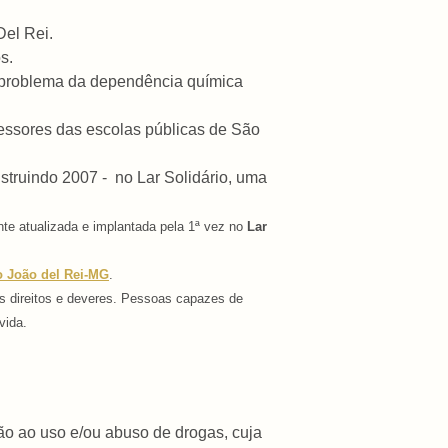
Del Rei.
s.
o problema da dependência química
fessores das escolas públicas de São
struindo 2007 -
no Lar Solidário, uma
te atualizada e implantada pela 1ª vez no
Lar
o João del Rei-MG
.
s direitos e deveres. Pessoas capazes de
vida.
o ao uso e/ou abuso de drogas, cuja