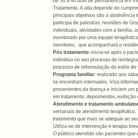
de 30 a 40 dias de permanência em Vi
Tratamento. A alta depende do cumprim
principais objetivos são a abstinência
participa de palestras, reuniões de G
individuais, atividades com a família, a
monitorado por uma equipe terapêutica
monitores,
que acompanhará o residen
Pós tratamento
:
inicia-se após o paci
indivíduo no seu processo de reintegra
processo de reformulação do estilo de 
Programa familiar
: r
ealizado aos sába
se encontram internados. Visa informar
provenientes da doença e iniciem um 
em tratamento, depoimentos, exibição 
Atendimento e tratamento ambulator
semanais de atendimento terapêutico. 
tratamento que mais se adequar ao seu 
Utiliza-se de intervenção e terapia bre
O público atendido são pacientes que 