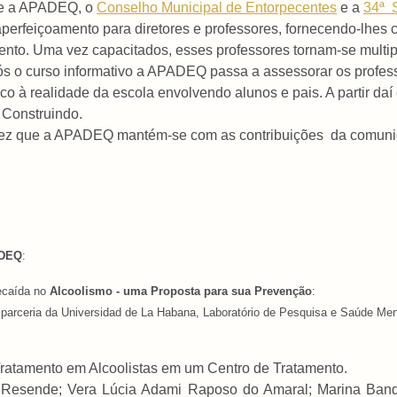
tre a APADEQ, o
Conselho Municipal de Entorpecentes
e a
34ª 
aperfeiçoamento para diretores e professores, fornecendo-lhe
mento. Uma vez capacitados, esses professores tornam-se mult
ós o curso informativo a APADEQ passa a assessorar os profe
 à realidade da escola envolvendo alunos e pais. A partir daí 
 Construindo.
vez que a APADEQ mantém-se com as contribuições da comuni
DEQ
:
ecaída no
Alcoolismo - uma Proposta para sua Prevenção
:
rceria da Universidad de La Habana, Laboratório de Pesquisa e Saúde Ment
Tratamento em Alcoolistas em um Centro de Tratamento.
e Resende; Vera Lúcia Adami Raposo do Amaral; Marina Band