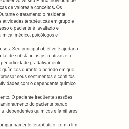
 desenvolve seu Plano Individual de
ças de valores e conceitos. Os
 Durante o tratamento o residente
s atividades terapêuticas em grupo e
esso o paciente é
avaliado e
uímica, médico, psicólogos e
eses. Seu principal objetivo é ajudar o
otal de substâncias psicoativas e o
a periodicidade gradativamente.
s químicos durante o período em que
pressar seus sentimentos e conflitos
 atividades com o dependente químico
ento. O paciente freqüenta sessões
ncaminhamento do paciente para o
 a
dependentes químicos e familiares.
acompanhamento terapêutico, com o fim