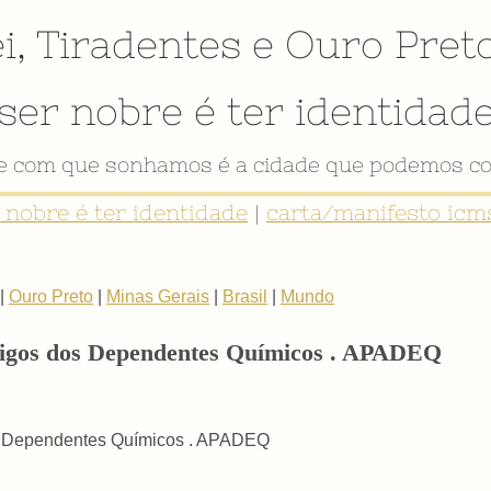
i
,
Tiradentes
e
Ouro Pret
ser nobre é ter identidad
de com que sonhamos é a cidade que podemos co
r nobre é ter identidade
|
carta/manifesto icms
|
Ouro Preto
|
Minas Gerais
|
Brasil
|
Mundo
migos dos Dependentes Químicos . APADEQ
s Dependentes Químicos . APADEQ