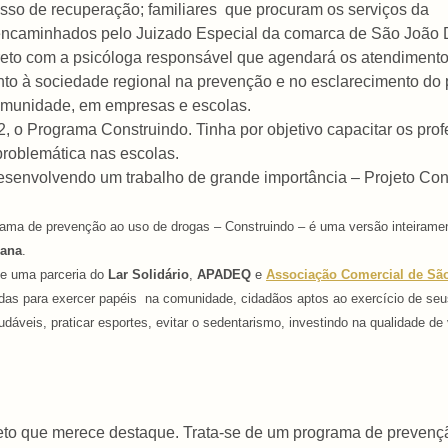
esso de recuperação; familiares
que procuram os serviços da
 encaminhados pelo Juizado Especial da comarca de São João 
direto com a psicóloga responsável que agendará os atendimento
nto à sociedade regional na prevenção e no esclarecimento d
comunidade, em empresas e escolas.
 o Programa Construindo. Tinha por objetivo capacitar os pro
problemática nas escolas.
senvolvendo um trabalho de grande importância – Projeto Con
rama de prevenção ao uso de drogas – Construindo – é uma versão inteiramen
mana
.
de uma parceria do
Lar Solidário
,
APADEQ
e
Associação Comercial de Sã
das para exercer papéis
na comunidade, cidadãos aptos ao exercício de seu
udáveis, praticar esportes, evitar o sedentarismo, investindo na qualidade de 
eto que merece destaque. Trata-se de um programa de prevençã