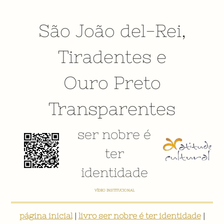
São João del-Rei
,
Tiradentes
e
Ouro Preto
Transparentes
ser nobre é
ter
identidade
E-BOOK: "SER NOBRE É TER IDENTIDADE: INVENTÁRIO DIGITAL PARTICIPATIVO SOBRE O PATRIMÔNIO
SOCIOCULTURAL DE SÃO JOÃO DEL-REI"
página inicial
|
livro ser nobre é ter identidade
|