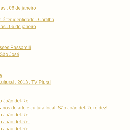
as . 06 de janeiro
 é ter identidade . Cartilha
as . 06 de janeiro
isses Passarelli
 São José
ta
ltural . 2013 . TV Plural
ão João del-Rei
anos de arte e cultura local: São João del-Rei é dez!
ão João del-Rei
ão João del-Rei
ão João del-Rei