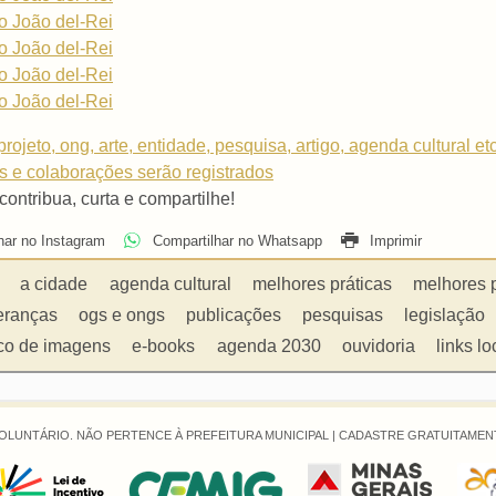
ão João del-Rei
ão João del-Rei
ão João del-Rei
ão João del-Rei
rojeto, ong, arte, entidade, pesquisa, artigo, agenda cultural et
os e colaborações serão registrados
 contribua, curta e compartilhe!
har no Instagram
Compartilhar no Whatsapp
Imprimir
a cidade
agenda cultural
melhores práticas
melhores 
eranças
ogs e ongs
publicações
pesquisas
legislação
co de imagens
e-books
agenda 2030
ouvidoria
links lo
OLUNTÁRIO. NÃO PERTENCE À PREFEITURA MUNICIPAL |
CADASTRE GRATUITAMENT