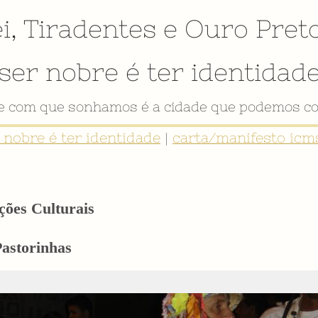
i
,
Tiradentes
e
Ouro Pret
ser nobre é ter identidad
de com que sonhamos é a cidade que podemos co
r nobre é ter identidade
|
carta/manifesto icms
ções Culturais
Pastorinhas