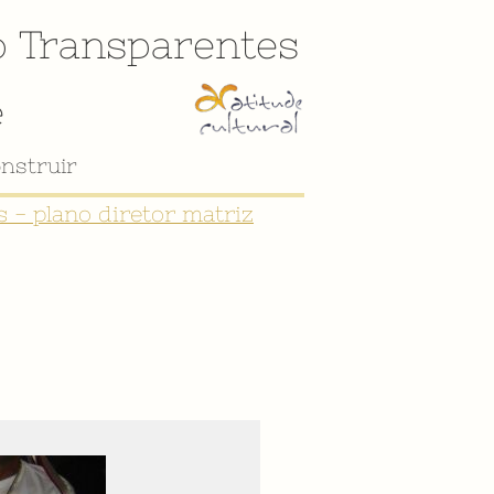
o
Transparentes
e
nstruir
 - plano diretor matriz