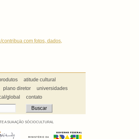
c/contribua com fotos, dados,
produtos
atitude cultural
plano diretor
universidades
cal/global
contato
E A SUA AÇÃO SÓCIOCULTURAL